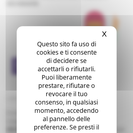
SECONDARIE
X
Nascond
Questo sito fa uso di
cookies e ti consente
di decidere se
accettarli o rifiutarli.
Puoi liberamente
prestare, rifiutare o
revocare il tuo
LUNEDÌ 22 NOVEMBRE 2021 13:03
consenso, in qualsiasi
momento, accedendo
In occasione della Giornata mondiale degli
al pannello delle
insegnanti, la Commissione europea ha lanciato
preferenze. Se presti il
SELFIEforTEACHERS
, un nuovo strumento online per