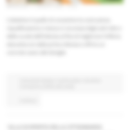
MERCOLEDÌ 17 AGOSTO 2022 15:05
L’obiettivo è quello di consentire la costruzione,
riqualificazione e messa in sicurezza degli asili nido e
delle scuole dell’infanzia al fine di migliorare l’offerta
educativa sin dalla prima infanzia e offrire un
concreto aiuto alle famiglie
Comunicati stampa
In primo piano
Istruzione
Formazione e Diritto allo studio
Continua..
“ALLA SCOPERTA DELLA CITTADINANZA