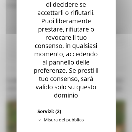
di decidere se
Scopri tutti gli eventi in programma
accettarli o rifiutarli.
Puoi liberamente
prestare, rifiutare o
Ambiente
EU Direct
Istruzione Formazione e Diritto allo
revocare il tuo
studio
consenso, in qualsiasi
momento, accedendo
Continua..
al pannello delle
preferenze. Se presti il
tuo consenso, sarà
OLIMPIADI DELLE SCIENZE CLIMATICHE 2023 PER
valido solo su questo
GIOVANI 16-25 ANNI. PREMI IN DENARO E VIAGGIO
dominio
A DUBAI
Servizi:
(2)
Misura del pubblico