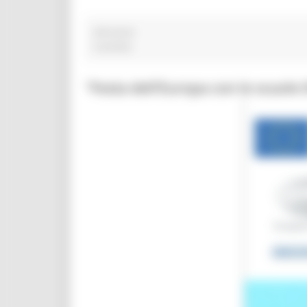
alluvione
4 post(s)
“Festa dell’Europa con le scuol