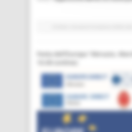
EU Direct
Istruzione Formazione e Diritto all
Festa dell’Europa “Abruzzo, Mar
10.00 (online):