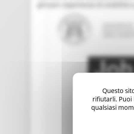
giovani: esperienze di mobilità 
Questo sito
rifiutarli. Puo
qualsiasi mome