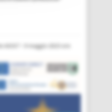
ole ASOC”– 9 maggio 2023 ore