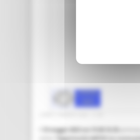
LUNEDÌ 8 MAGGIO 2023 17:39
Il
10 maggio 2023 ore 15.00-16.30
partecipa
online
“Opportunità dell’UE tra nuove pro