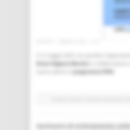
GIOVEDÌ 11 MAGGIO 2023 15:44
Il 12 maggio 2023, non perdere l'appuntam
Direct Regione Marche
in collaborazione
hanno aderito al
programma EPAS
EU Direct
Giovani
Istruzione Formazione e Di
Seminario di orientamento onlin