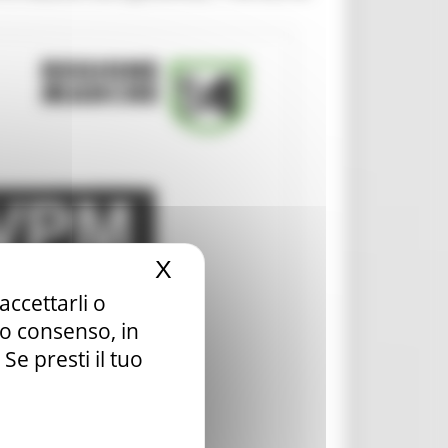
X
Nascondi il banner dei c
accettarli o
tuo consenso, in
e presti il tuo