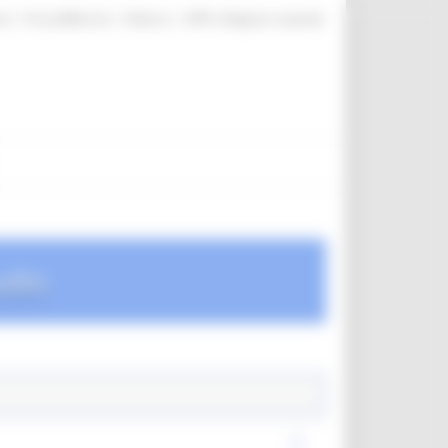
|
|
|
te
ProcediMarche
Rubrica
URP: la Regione risponde
udio