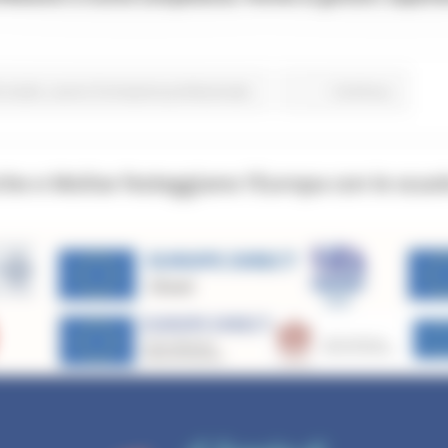
o studio
Lavoro Formazione professionale
Continua..
che e Molise festeggiano l’Europa con le scu