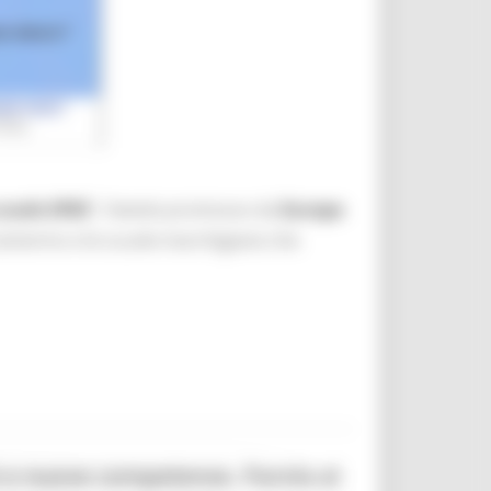
scuole
EPAS
”,
l'evento
promosso da
Europe
amerino e le scuole marchigiane che
i e nuove competenze. Parola ai