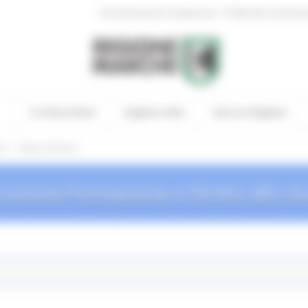
|
Amministrazione Trasparente
Profilo del committen
In Primo Piano
Regione Utile
Entra in Regione
/
io
News ed Eventi
truzione Formazione e Diritto allo st