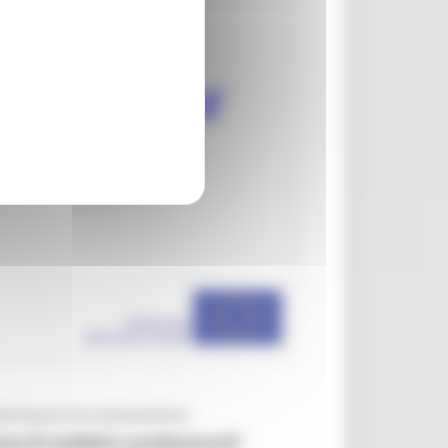
eminario di orientamento
ze di mobilità e professionali”