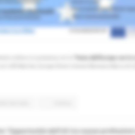
ento online e in presenza con la
“Festa dell’Europa
con le 
 con USR Marche, Europe Direct Unione Montana Marca di C
ritto allo studio
Continua..
e “Opportunità dell’UE tra nuove profession