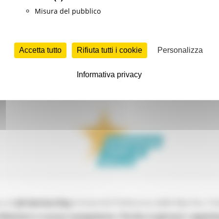
Misura del pubblico
Accetta tutto
Rifiuta tutti i cookie
Personalizza
Informativa privacy
 al J
ob Service Day
Università Politecnica delle Marche, il
S
fessioni e nuove competenze. Parola ai giovani: esperien