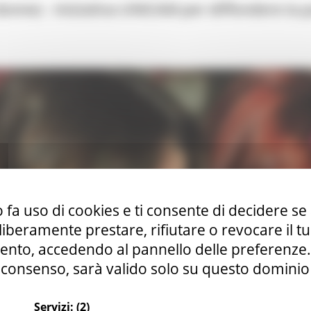
nne) - iniziativa UNICAM per diffondere la pa
 fa uso di cookies e ti consente di decidere se 
i liberamente prestare, rifiutare o revocare il 
nto, accedendo al pannello delle preferenze. S
consenso, sarà valido solo su questo dominio
Servizi:
(2)