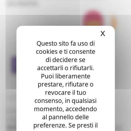
SECONDARIE
X
Nascond
Questo sito fa uso di
cookies e ti consente
di decidere se
accettarli o rifiutarli.
Puoi liberamente
prestare, rifiutare o
revocare il tuo
LUNEDÌ 22 NOVEMBRE 2021 13:03
consenso, in qualsiasi
momento, accedendo
In occasione della Giornata mondiale degli
al pannello delle
insegnanti, la Commissione europea ha lanciato
preferenze. Se presti il
SELFIEforTEACHERS
, un nuovo strumento online per