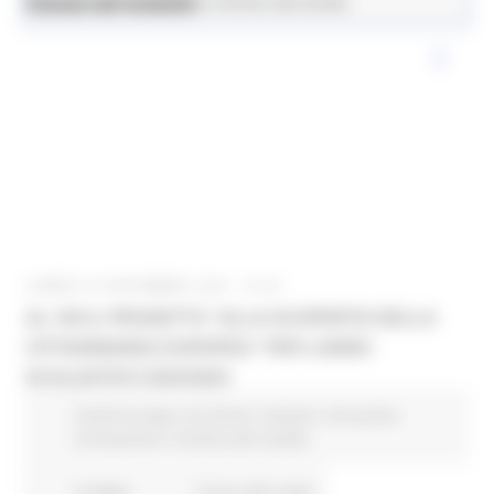
News ed eventi
Istruzione Formazione e Diritto allo Studio
LUNEDÌ 20 NOVEMBRE 2023 16:05
AL VIA IL PROGETTO “ALLA SCOPERTA DELLA
CITTADINANZA EUROPEA” PER L’ANNO
SCOLASTICO 2023/2024
Fondi Europei
EU Direct
Giovani
Istruzione
Formazione e Diritto allo studio
4 views
Torna alle news