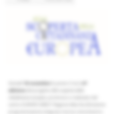
Giovedì
16 novembre
ha preso il via la
6^
edizione
del progetto
Alla scoperta della
cittadinanza europea
, promosso e realizzato dal
centro EUROPE DIRECT Regione Marche (Direzione
programmazione integrata risorse comunitarie e