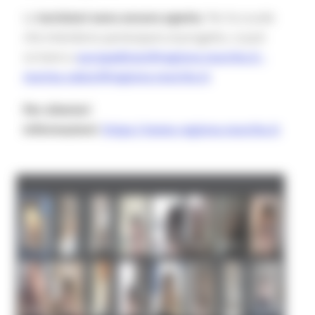
Le
iscrizioni sono ancora aperte.
Per le scuole
che intendono partecipare al progetto, si può
scrivere a
europedirect@regione.marche.it -
marisa.celani@regione.marche.it
Per ulteriori
informazioni:
https://www.regione.marche.it