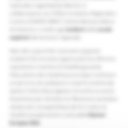
nazionali) e Legambiente Marche, in
collaborazione con l’Ufficio Scolastico Regionale e
il centro EUROPE DIRECT Unione Montana Marca
di Camerino, e rivolto agli
studenti
delle
scuole
superiori
del territorio regionale.
Nato allo scopo di far conoscere ai giovani
studenti l’UE e le tante opportunità che offre loro
soprattutto in termini di mobilità giovanile,
l’educazione alla cittadinanza europea costituisce
un percorso da analizzare e scoprire insieme (da
questo il titolo del progetto), ma anche un punto
di partenza per stimolare la riflessione e prendere
sempre più consapevolezza del loro status di
cittadini europei anche in vista delle
Elezioni
Europee 2024
.