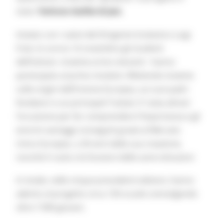
stato l
’Istituto Galilei di Jesi.
Iniziato con i saluti del Dirigente Scolastico Luigi
Frati, lo scorso 16 novembre gli studenti
dell’istituto -insieme ai loro docenti - hanno
partecipato al primo modulo riflettendo insieme
sulle origini dell’Unione Europea, sui suoi padri
fondatori e sui principali Trattati. E’ stata altresì
l’occasione per far comprendere l’importanza e gli
enormi vantaggi conseguiti grazie al Mercato
Unico Europeo, a 30 anni dalla sua creazione,
nonché il ruolo e le funzioni delle varie istituzioni
In totale, nelle cinque precedenti edizioni, hanno
aderito al progetto circa 130 scuole coinvolgendo
oltre 7.900 giovani.