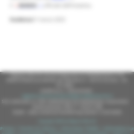
il
BANDO
ufficiale dell’iniziativa.
Scadenza
31 marzo 2023
Regione Marche Giunta Regionale (CF 80008630420 P.IVA
00481070423) via Gentile da Fabriano, 9 - 60125 Ancona - tel.
071.8061
casella p.e.c. istituzionale :
regione.marche.protocollogiunta@emarche.it
Sito realizzato su CMS DotNetNuke by DotNetNuke Corporation
Autorizzazione SIAE n° 1225/I/1298
DUNS - Data Universal Numbering System: 514216030
Copyright 2026 by Regione Marche
Privacy
|
Termini Di Utilizzo
|
Informativa TEAMS
|
Informativa sui