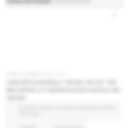
News ed eventi
Istruzione Formazione e Diritto allo Studio
LUNEDÌ 20 MARZO 2023 08:00
CONCORSO NAZIONALE “ONLINE: ON LIFE” PER
MIGLIORARE LA CONSAPEVOLEZZA DIGITALE NEI
GIOVANI
EU Direct
Giovani
Istruzione Formazione e Diritto
allo studio
10 views
Torna alle news