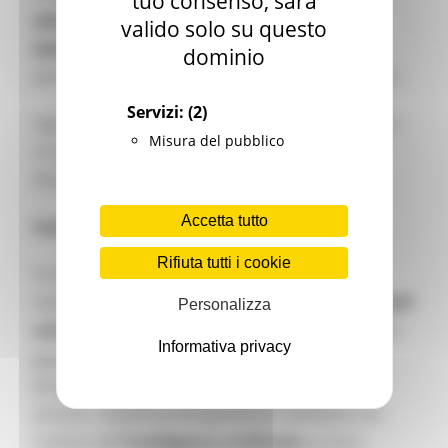
tuo consenso, sarà
secondarie di primo grado e secondarie di
valido solo su questo
secondo grado.
Le studentesse e gli studenti
dominio
possono partecipare singolarmente o in gruppo.
Servizi:
(2)
Ogni
istituzione scolastica
può partecipare con
Misura del pubblico
un solo elaborato, è necessario che uno o più
docenti fungano da referenti.
Accetta tutto
Come partecipare
Rifiuta tutti i cookie
Si invitano le
istituzioni scolastiche
di ogni
ordine e grado alla creazione di
contenuti digitali
Personalizza
cortometraggio
,
storytelling
, display wall, video
Informativa privacy
giochi, risorse realizzate attraverso il coding
(Scracht, lego robotics)
chatbot chatgpt
. O
ancora , creazione di esperienze realizzate con
l’utilizzo dell’
intelligenza artificiale
ed altro,