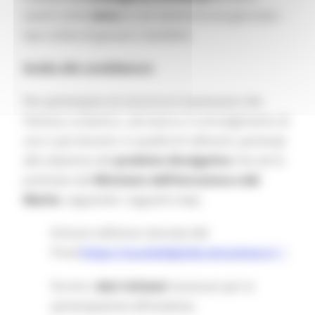
aventi come
tema
la narrazione di una giornata –
tipo online di giovani o bambini.
Guida alla candidatura
Per partecipare al concorso è necessario che
l’Istituto scolastico, attraverso il coinvolgimento di
uno o più docenti, in qualità di referenti, partecipi
alla selezione del
prodotto divulgativo
che verrà
premiato dal
Ministero dell’Istruzione e del
Merito
, seguendo i seguenti step:
Entrare nell’area riservata del
Pnsd
https://scuoladigitale.istruzione.it
fornire i
dati richiesti
necessari per la
partecipazione all’iniziativa;