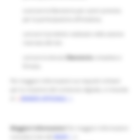
scaricare la liberatoria per autori prevista
per la partecipazione all’iniziativa;
caricare il prodotto realizzato nella sezione
riservata del sito
caricare la dovuta
liberatoria
compilata e
firmata.
Per maggiori informazioni sui requisiti richiesti
per la creazione del contenuto digitale, si rimanda
al
BANDO UFFICIALE.
Maggiori informazioni
Per maggiori informazioni
consulta il sito del
MIUR
e