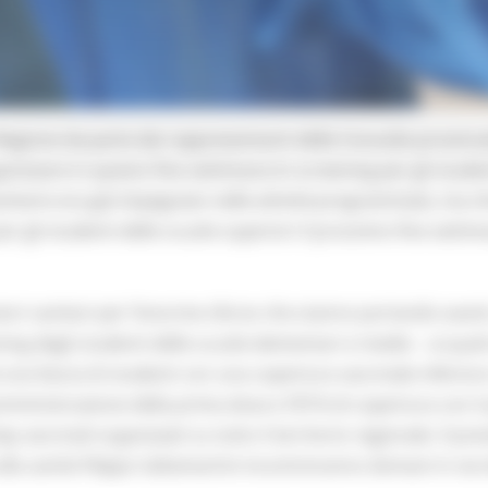
 Regione da parte dei rappresentanti delle Consulte provincial
nizzare in questo fine settimana lo screening per gli stude
anitario era già impegnato nelle attività programmate, ma ch
gli studenti delle scuole superiori il prossimo fine settima
ratori sanitari per l’enorme sforzo che stanno portando avanti
ing degli studenti delle scuole elementari e medie – ai quali 
i una fascia di studenti con una copertura vaccinale inferiore
somministrazione della prima dose e l’81% di copertura con il
y vaccinali organizzati su tutto il territorio regionale. Il pr
e alla sanità Filippo Saltamartini incontreranno domani in via