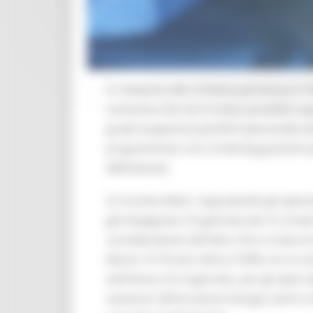
In relazione alla richiesta pervenuta in
comunica che non è stato possibile orga
grado (superiori) poiché il personale s
programmato uno screening gratuito per 
definizione).
Si ricorda infatti, ringraziando gli ope
già impegnato il 6 gennaio per lo screen
considerazione del fatto che si tratta d
(fascia 14-18 anni sfiora il 90% con la 
settimana, 8 e 9 gennaio, per gli open da
assessori all’istruzione Giorgia Latini 