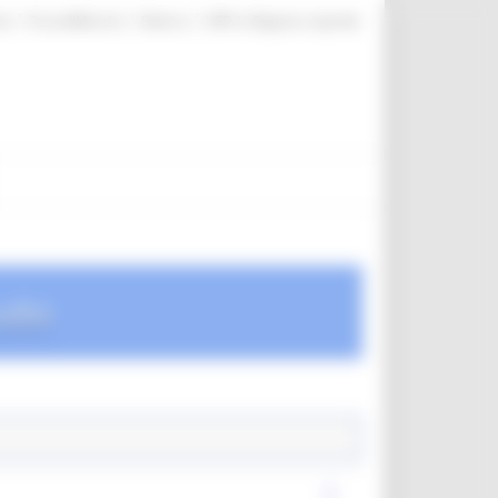
|
|
|
te
ProcediMarche
Rubrica
URP: la Regione risponde
udio