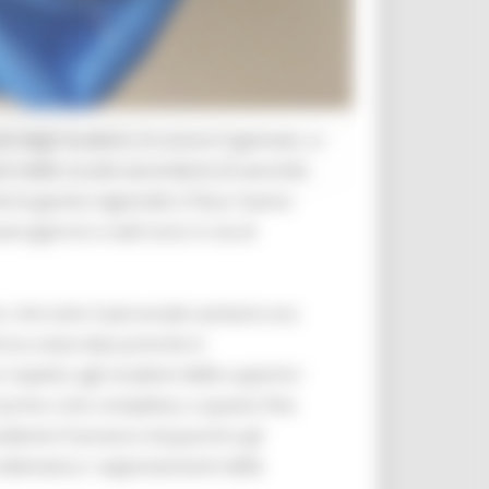
i degli studenti, lo scorso 5 gennaio, si
nti delle scuole secondarie di secondo
e la giunta regionale e l’Asur hanno
na (giorno e sedi sono in via di
, che tutto il personale sanitario era
era stata data priorità in
 rispetto agli studenti delle superiori
 primo ciclo completo), e questo fine
esidente Francesco Acquaroli e gli
 telematica i rappresentanti delle