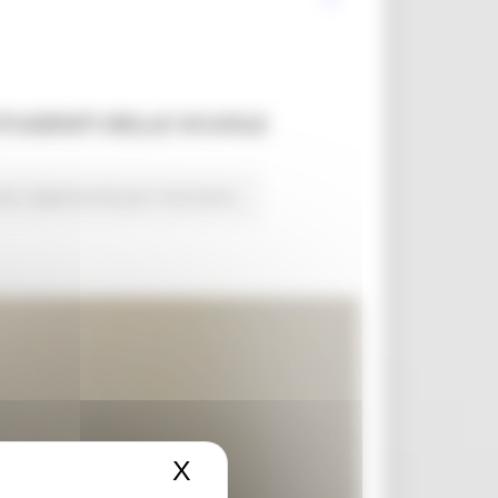
STUDENTI DELLE SCUOLE
ute
Opportunità per il territorio
X
Nascondi il banner dei c