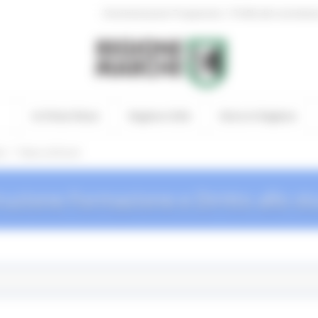
|
Amministrazione Trasparente
Profilo del committen
In Primo Piano
Regione Utile
Entra in Regione
/
io
News ed Eventi
truzione Formazione e Diritto allo st