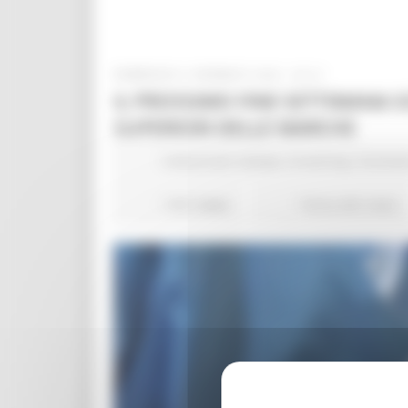
DOMENICA 9 GENNAIO 2022 22:01
IL PROSSIMO FINE SETTIMANA 
SUPERIORI DELLE MARCHE
Comunicati stampa
Screening
Coronav
1161 views
Torna alle news