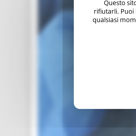
Questo sito
rifiutarli. Puo
qualsiasi mome