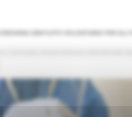
SCREENING GRATUITO VOLONTARIO PER GLI 
irus
In primo piano
Istruzione Formazione e Diritto allo studio
Sal