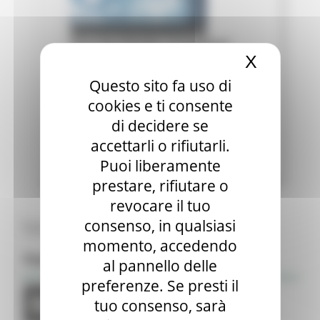
Marche Sicure, 1,2 milioni
per tecnologie e
X
Nascond
videosorveglianza: approvati
Questo sito fa uso di
i criteri del bando
cookies e ti consente
Comunicati stampa
In primo
di decidere se
piano
Enti Locali e
PA
Opportunità per il
accettarli o rifiutarli.
territorio
Puoi liberamente
prestare, rifiutare o
revocare il tuo
consenso, in qualsiasi
Tutte le news
momento, accedendo
Focus
al pannello delle
preferenze. Se presti il
tuo consenso, sarà