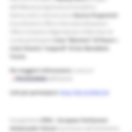
dell'Alleanza progressista di Socialisti e
Democratici), interverranno
Gianna Prapotnich
(Coordinatore Ufficio Internazionalizzazione –
Ufficio Scolastico Regionale per le Marche) e le
scuole partecipanti
Liceo “Mamiani” di Pesaro
e
Liceo Classico “Leopardi” di San Benedetto
Tronto
.
Per maggiori informazioni,
scarica il
PROGRAMMA
dell'evento
Link per partecipare:
http://bit.ly/3Qla1L8
Il programma
EPAS – European Parliament
Ambassador School
è promosso dal Parlamento