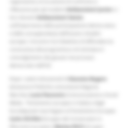
rappresenta un’occasione di confronto e
riflessione per gli studenti
Ambasciatori Junior
e i
loro docenti
Ambasciatori Senior
,
sull’importanza della partecipazione democratica
e della consapevolezza dell’essere cittadini
europei. L’incontro ha l’obiettivo di diffondere la
conoscenza del programma e di stimolare il
coinvolgimento dei giovani nei processi
democratici dell’UE.
Dopo i saluti istituzionali di
Giacomo Bugaro
(Assessore Politiche comunitarie Regione
Marche),
Lucia Pecorario
(Comunicazione e Social
Media - Parlamento europeo in Italia) e degli
Eurodeputati marchigiani al Parlamento Europeo
Carlo CICCIOLI
(Gruppo dei Conservatori e
Riformisti europei) e
Matteo RICCI
(Gruppo