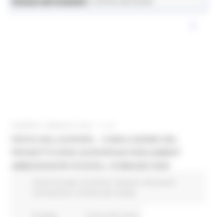
News ed eventi
Istruzione Formazione e Diritto allo Studio
VENERDÌ 8 MAGGIO 2026 11:45
FESTA DELL’EUROPA – CONCLUSIONE DEL
PROGETTO EPAS (EUROPEAN PARLIAMENT
AMBASSADOR SCHOOL) 18 MAGGIO 2026
Fondi Europei
EU Direct
Giovani
Istruzione
Formazione e Diritto allo studio
8 views
Torna alle news