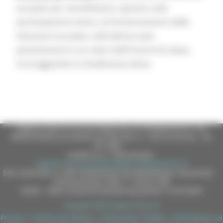
europeo per sensibilizzare i giovani sulla
partecipazione attiva, sul funzionamento delle
istituzioni europee, sulla democrazia
parlamentare e sui valori dell’Unione Europea,
incoraggiando la cittadinanza attiva.
Regione Marche Giunta Regionale (CF 80008630420 P.IVA
00481070423) via Gentile da Fabriano, 9 - 60125 Ancona - tel.
071.8061
casella p.e.c. istituzionale :
regione.marche.protocollogiunta@emarche.it
Sito realizzato su CMS DotNetNuke by DotNetNuke Corporation
Autorizzazione SIAE n° 1225/I/1298
DUNS - Data Universal Numbering System: 514216030
Copyright 2026 by Regione Marche
Privacy
|
Termini Di Utilizzo
|
Informativa TEAMS
|
Informativa sui