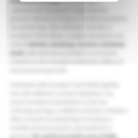
Parlamento Europeo
, che coinvolgerà
rappresentanti dei giovani, organizzazioni
giovanili, istituzioni europee e cittadini provenienti
da tutta Europa. Oltre all’evento centrale, la
European Youth Week si svolgerà attraverso una
serie di
attività, workshop, incontri e iniziative
locali
nelle settimane precedenti e successive,
creando un vero e proprio movimento diffuso di
partecipazione giovanile.
Partecipare alla European Youth Week significa
non solo celebrare i successi dei giovani, ma
anche contribuire attivamente a costruire
un’Europa più equa, solidale e inclusiva. L’iniziativa
offre strumenti di networking, formazione e
scambio di buone pratiche, permettendo ai
giovani di
far sentire la propria voce a livello