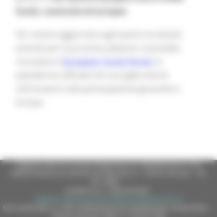
locale, nazionale ed europeo
.
Per restare aggiornati sugli eventi e le attività
previste per la prossima edizione, è possibile
consultare il
European Youth Portal
, la
piattaforma ufficiale che raccoglie tutte le
informazioni sulla partecipazione giovanile in
Europa.
Regione Marche Giunta Regionale (CF 80008630420 P.IVA
00481070423) via Gentile da Fabriano, 9 - 60125 Ancona - tel.
071.8061
casella p.e.c. istituzionale :
regione.marche.protocollogiunta@emarche.it
Sito realizzato su CMS DotNetNuke by DotNetNuke Corporation
Autorizzazione SIAE n° 1225/I/1298