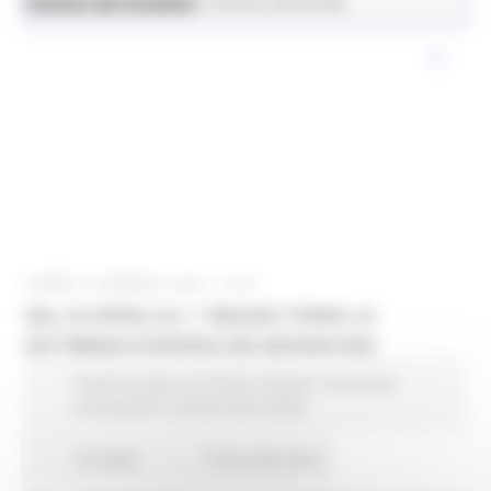
News ed eventi
Istruzione Formazione e Diritto allo Studio
LUNEDÌ 5 GENNAIO 2026 15:43
DAL 24 APRILE AL 1° MAGGIO TORNA LA
SETTIMANA EUROPEA DEI GIOVANI 2026
Fondi Europei
EU Direct
Giovani
Istruzione
Formazione e Diritto allo studio
10 views
Torna alle news