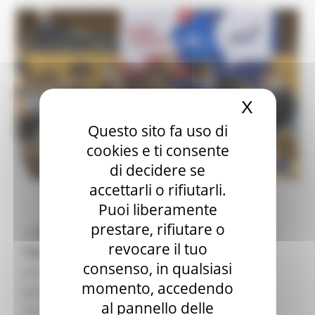
X
Nascond
Questo sito fa uso di
cookies e ti consente
di decidere se
accettarli o rifiutarli.
Puoi liberamente
prestare, rifiutare o
La
Settimana Europea dei Giovani (European
revocare il tuo
Youth Week – EYW)
è un’iniziativa annuale
consenso, in qualsiasi
promossa dall’Unione Europea per celebrare i
momento, accedendo
giovani e il loro contributo alla società. La
al pannello delle
prossima edizione si terrà dal
24 aprile al 1°