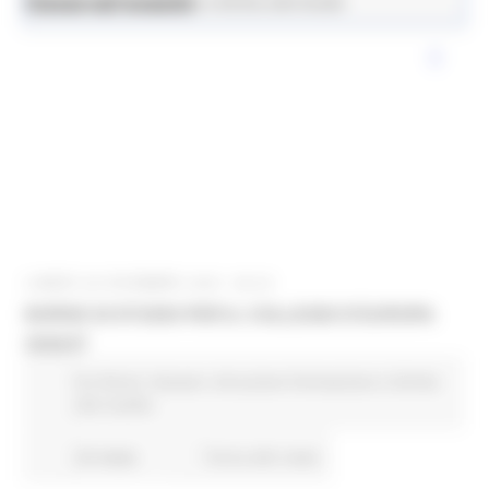
News ed eventi
Istruzione Formazione e Diritto allo Studio
LUNEDÌ 29 DICEMBRE 2025 08:00
BORSE DI STUDIO PER IL COLLEGIO D'EUROPA
2026/27
EU Direct
Giovani
Istruzione Formazione e Diritto
allo studio
20 views
Torna alle news