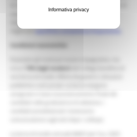
di studio anche con una conoscenza più limitata di
Informativa privacy
una delle due lingue. In alcuni casi, gli studenti
vengono ammessi con la condizione di
migliorare
specifiche competenze linguistiche.
Condizioni economiche
Finanziare gli studi può essere impegnativo, ma
circa il
70% degli studenti
del College beneficia di
una borsa di studio offerta da governi, istituzioni
pubbliche o enti privati. Le borse vengono
assegnate in base al posizionamento finale dei
candidati nella graduatoria di selezione. I
candidati preselezionati riceveranno
comunicazione sugli esiti dopo i colloqui.
La borsa di studio annuale MAECI per l’a.a. 2025-