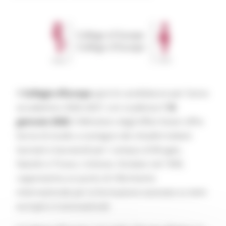
Il
Collegio d’Europa
apre le candidature per l’anno
accademico 2026-2027, con scadenza il
14
gennaio 2026
. Il Ministero degli Affari Esteri offre
borse di studio a sostegno dei cittadini italiani
laureati e laureandi per i campus di Bruges,
Natolin e Tirana. L’istituto, fondato nel 1949,
rappresenta un punto di riferimento
internazionale per la formazione avanzata su temi
europei e transnazionali.