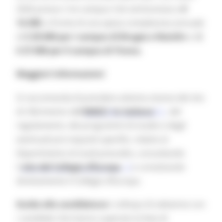
2026 presso i tre campus CoE ammontava a
€
14.300
, a fronte di una spesa complessiva annuale
di
€ 29.000 per i campus di Bruges e Natolin
e d
i
€ 27.000 per il campus di Tirana.
Maggiori informazioni
Si raccomanda di prendere attenta visione del sito
di riferimento de
l
MAECI
(
In italiano
)
, del
regolamento, dei programmi di studio e degli
eventuali pre-requisiti specifici, relativi al
Dipartimento di studi prescelto, consultando
il
sito del Collegio d’Europa
o contattando
direttamente il Collegio d’Europa.
Guida alla candidatura
I colloqui di selezione con
i candidati che hanno superato la fase di