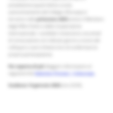
preselezione (quest’ultima curata
autonomamente dal Collegio d’Europa) si
terranno nella
primavera 2025
presso il Ministero
degli Affari Esteri e della Cooperazione
Internazionale. I candidati riceveranno una email
di convocazione con indicato giorno e orario del
colloquio e sarà richiesto loro di confermare la
propria partecipazione.
Per saperne di più
Maggiori informazioni al
seguente link
Selection Process | Coleurope.
Scadenza 14 gennaio 2026
(ore 23:59).