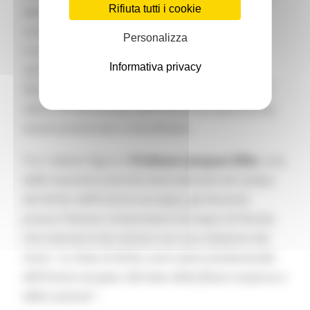
Rifiuta tutti i cookie
dello Stato di diritto di fronte alle sfide
contemporanee. Dalla rivoluzione digitale alle
Personalizza
trasformazioni del mondo del lavoro,
Informativa privacy
dall’intelligenza artificiale alle nuove
disuguaglianze, l’incontro esplora come questo
valore fondamentale dell’Unione europea possa
essere preservato e attualizzato.
Tra i relatori figura il
Professor Jacques Ziller
, una
delle massime autorità internazionali nel campo
del diritto dell’Unione europea, già docente
presso l’Istituto Universitario Europeo di Fiesole,
che interverrà da remoto con una relazione dal
titolo:
“Lo Stato di diritto come valore fondamentale
dell’Unione europea: alla base della fiducia reciproca e
della coesione”
.