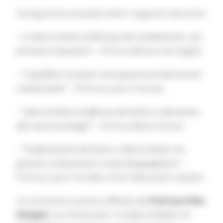
Il programma prevede inoltre i seguenti interventi:
- Lo Stato di diritto nell’Europa del cambiamento: una
promessa di giustizia”
– Prof.ssa Monica De Angelis
- “L’equilibrio tra poteri come garanzia di democrazia
costituzionale”
– Prof.ssa Laura Trucchia
- “Stato di diritto ed efficacia del diritto in riferimento
alle nuove tecnologie”
– Prof.ssa Marta Cerioni
- “Trasformazioni del lavoro e Stato di diritto: tra
garanzie costituzionali e nuove disuguaglianze”
–
Prof.ssa Laura Torsello e Prof. Alessandro Giuliani
Le conclusioni saranno affidate alla
Prof.ssa Erika
Giorgini
, con l’intervento
“Lo Stato di diritto e la