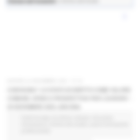
News ed eventi
Istruzione Formazione e Diritto allo Studio
GIOVEDÌ 20 NOVEMBRE 2025 12:18
CONVEGNO “LO STATO DI DIRITTO COME VALORE
COMUNE: SFIDE E PROSPETTIVE PER L’EUROPA” -
25 NOVEMBRE 2025, ANCONA
Fondi Europei
EU Direct
Giovani
Istruzione
Formazione e Diritto allo studio
Lavoro Formazione
professionale