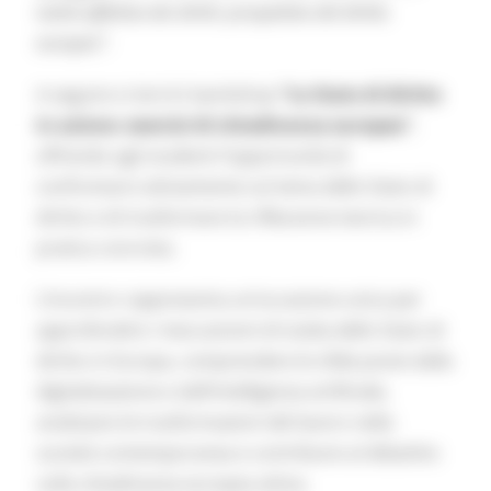
tutela effettiva dei diritti: prospettive del diritto
europeo”
.
A seguire si terrà il workshop
“Lo Stato di diritto
in azione: esercizi di cittadinanza europea”
,
offrendo agli studenti l’opportunità di
confrontarsi attivamente sul tema dello Stato di
diritto e di trasformare la riflessione teorica in
pratica concreta.
L’incontro rappresenta un’occasione unica per
approfondire i meccanismi di tutela dello Stato di
diritto in Europa, comprendere le sfide poste dalla
digitalizzazione e dall’intelligenza artificiale,
analizzare le trasformazioni del lavoro nella
società contemporanea e contribuire al dibattito
sulla cittadinanza europea attiva.