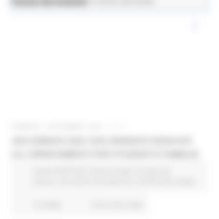
News ed eventi
Istruzione Formazione e Diritto allo Studio
VENERDÌ 7 NOVEMBRE 2025 17:11
JESI ORIENTA 2025: DUE GIORNATE DEDICATE
ALL'ORIENTAMENTO PER STUDENTI E FAMIGLIE
Eventi FESR FSE
Fondi Europei
Europa ed
Estero
Istruzione Formazione e Diritto allo studio
13 views
Torna alle news