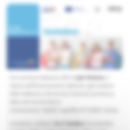
Si è conclusa l’edizione 2025 di
Jesi Orienta
, il
Salone dell’Orientamento dedicato agli studenti
della Vallesina e dei territori limitrofi, promosso
dalla rete territoriale di
orientamento
“Svelati”
(capofila: IIS “Galilei” di Jesi).
L’iniziativa, svoltasi il
6 e 7 ottobre
, ha coinvolto