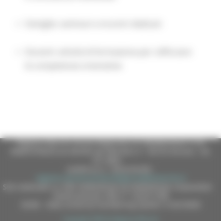
Famiglie: seminari e incontri dedicati
Docenti: attività di formazione per rafforzare
le competenze orientative
Regione Marche Giunta Regionale (CF 80008630420 P.IVA
00481070423) via Gentile da Fabriano, 9 - 60125 Ancona - tel.
071.8061
casella p.e.c. istituzionale :
regione.marche.protocollogiunta@emarche.it
Sito realizzato su CMS DotNetNuke by DotNetNuke Corporation
Autorizzazione SIAE n° 1225/I/1298
DUNS - Data Universal Numbering System: 514216030
Copyright 2026 by Regione Marche