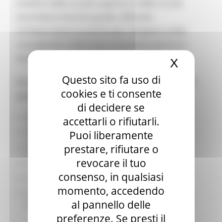
studenti delle scuole superiori e delle scuole
secondarie di primo grado, offrendo
un’importante occasione per compiere scelte
consapevoli e informate sul proprio percorso
formativo e professionale.
X
Nascond
Questo sito fa uso di
Durante l’evento, gli studenti e le famiglie hanno
cookies e ti consente
potuto incontrare e confrontarsi con:
di decidere se
Scuole secondarie di secondo grado
accettarli o rifiutarli.
ITS Academy e percorsi IFTS
Puoi liberamente
prestare, rifiutare o
Università
revocare il tuo
Forze Armate
consenso, in qualsiasi
Associazioni di categoria e di volontariato
momento, accedendo
​Enti e operatori del mondo della formazione e del
al pannello delle
lavoro
preferenze. Se presti il