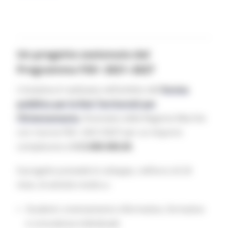
Un progetto sostenuto dal
Programma FSE+ 2021–2027
L’iniziativa è realizzata nell’ambito dell’
Avviso
pubblico per le Reti Territoriali per
l’Orientamento
, finanziato dalla Regione Marche
con risorse FSE+ 2021/2027 per un importo
complessivo di
€ 3.000.000,00
.
Il progetto prevede lo sviluppo, nell’arco di 24
mesi, di attività rivolte a:
Studenti: orientamento informativo, formativo
e consulenza individuale