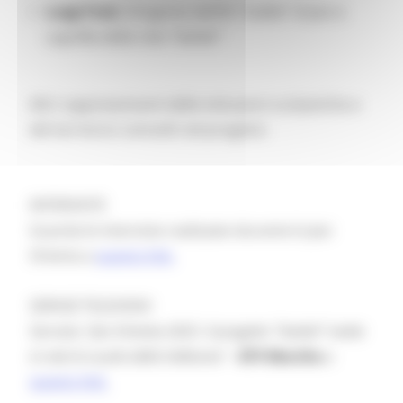
Luigi Frati
, Dirigente dell’IIS “Galilei” di Jesi e
capofila della rete
“Svelati”
Altri rappresentanti delle istituzioni scolastiche e
del territorio coinvolti nel progetto
INTERVISTE
Guarda le interviste realizzate durante lo Jesi
Orienta a
questo link.
SERVIZI TELEVISIVI
Servizio
"Jesi Orienta 2025. Il progetto “Svelati” mette
in rete le scuole della Vallesina
" -
èTV Marche
a
questo link.