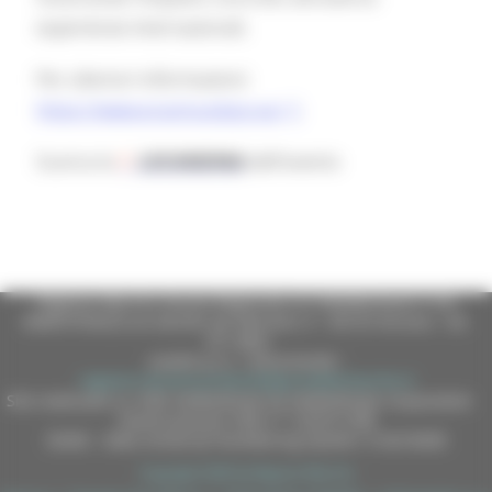
esperienze internazionali.
Per ulteriori informazioni:
https://www.erasmusdays.eu/
Scarica la
LOCANDINA
dell'evento
Regione Marche Giunta Regionale (CF 80008630420 P.IVA
00481070423) via Gentile da Fabriano, 9 - 60125 Ancona - tel.
071.8061
casella p.e.c. istituzionale :
regione.marche.protocollogiunta@emarche.it
Sito realizzato su CMS DotNetNuke by DotNetNuke Corporation
Autorizzazione SIAE n° 1225/I/1298
DUNS - Data Universal Numbering System: 514216030
Copyright 2026 by Regione Marche