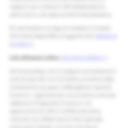
supporto per orientarsi nell'individuazione e
nell'accesso a tali opportunità di finanziamento.
Per partecipare si prega di compilare il modulo
d’iscrizione disponibile al seguente link:
Modulo di
iscrizione
Link all’evento online
:
http://bit.ly/3VBiSrq
Gli ErasmusDays, che si svolgono annualmente in
tutta Europa dal 13 al 18 ottobre, promossi dalla
Commissione europea e dalle Agenzie nazionali
Erasmus+, rappresentano un’occasione unica per
celebrare il Programma Erasmus+ e le
opportunità che offre in ambito educativo,
culturale e di collaborazione internazionale,
mostrando l’impatto concreto attraverso