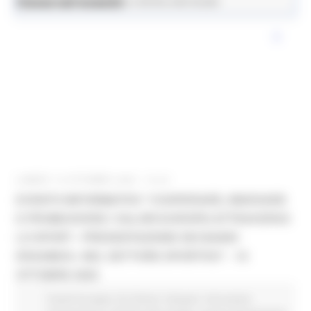
News ed eventi
Istruzione Formazione e Diritto allo Studio
LUNEDÌ 13 OTTOBRE 2025 10:44
EVENTO INFORMATIVO “COOPERARE, INNOVARE
E PROMUOVERE I VALORI EUROPEI ATTRAVERSO
LO SPORT - PRESENTAZIONE DEI BANDI
ERASMUS+ NEL SETTORE SPORTIVO” - 16
OTTOBRE 2025
Fondi Europei
EU Direct
Giovani
Istruzione