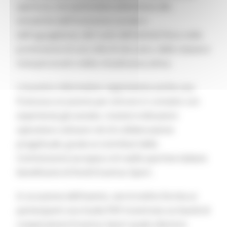
apertura, con particolare attenzione alle
tematiche dell'inclusione sociale e
dell'uguaglianza, del ruolo dell'attività fisica nella
promozione di uno stile di vita sano, delle relazioni
interpersonali e della cittadinanza attiva.
L'incontro informativo rappresenta anche una
fruttuosa occasione per entrare in contatto con
esperienze già avviate, ricevere indicazioni
operative e attivare reti di collaborazione
progettuale, grazie ai contributi della
Commissione europea e di realtà sportive italiane
beneficiarie di fondi Erasmus Sport.
In occasione dell'evento, verrà inoltre fornita ai
partecipanti una Guida PDF incentrata sui bandi di
cooperazione Erasmus Sport quale ulteriore