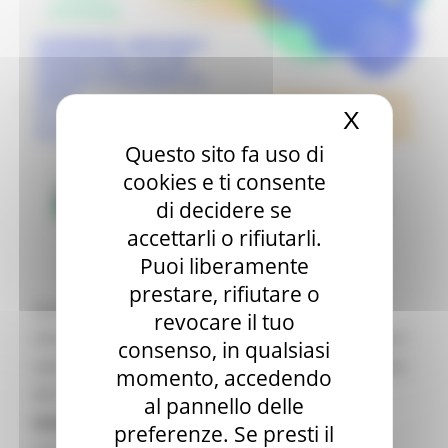
X
Nascond
Questo sito fa uso di
cookies e ti consente
di decidere se
accettarli o rifiutarli.
Puoi liberamente
prestare, rifiutare o
Giovedì
16 ottobre 2025
si terrà l’evento
revocare il tuo
informativo “Cooperare, innovare e promuovere i
consenso, in qualsiasi
valori europei attraverso lo sport - Presentazione
momento, accedendo
dei bandi Erasmus+ nel settore sportivo”, in
al pannello delle
modalità ibrida
presso la Sala Giunta del
preferenze. Se presti il