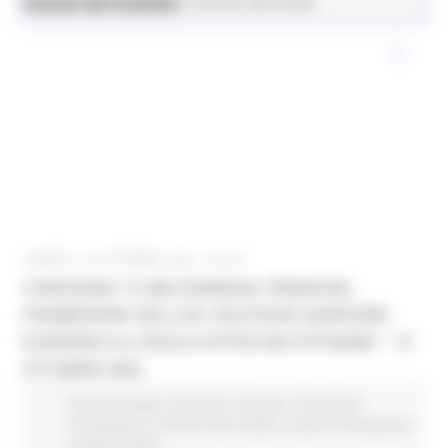
News ed eventi
Istruzione Formazione e Diritto allo Studio
LUNEDÌ 13 OTTOBRE 2025 09:56
CONVEGNO “IL MULTIANNUAL FINANCIAL
FRAMEWORK DELL’UE, POLITICHE SANITARIE
EUROPEE E IL RUOLO ATTIVO DEI CITTADINI” - 15
OTTOBRE 2025
Fondi Europei
EU Direct
Giovani
Istruzione
Formazione e Diritto allo studio
Lavoro Formazione
professionale