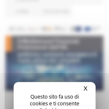
6 views
Torna alle news
X
Nascond
Questo sito fa uso di
cookies e ti consente