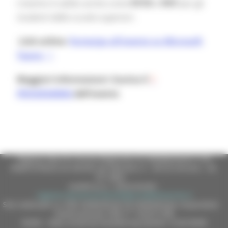
L’evento è valido anche come
PCTO
e
POT
per gli
studenti delle scuole superiori.
Link online:
Partecipa all'evento su Microsoft
Teams
Maggiori informaizoni: Scarica il
PROGRAMMA
dell'evento
Regione Marche Giunta Regionale (CF 80008630420 P.IVA
00481070423) via Gentile da Fabriano, 9 - 60125 Ancona - tel.
071.8061
casella p.e.c. istituzionale :
regione.marche.protocollogiunta@emarche.it
Sito realizzato su CMS DotNetNuke by DotNetNuke Corporation
Autorizzazione SIAE n° 1225/I/1298
DUNS - Data Universal Numbering System: 514216030