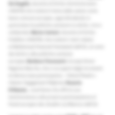
De Angelis
, docente di Diritto Amministrativo
UNIVPM che tratterà il tema della salute come
bene comune europeo, approfondendo in
particolare le politiche sanitarie tra diritti, crisi e
solidarietà;
Marta Cerioni
, docente di Diritto
Pubblico UNIVPM, che tratterà i temi relativi
al
Multiannual Financial Framework
dell’UE, al costo
dei diritti e alle politiche sanitarie
europee;
Barbara Fioravanti
, Europe Direct
Regione Marche, che si occuperà degli strumenti
di democrazia partecipativa
– Citizens’Panels e
Citizens’ Engagement Platform
);
Rosario
D’Alessio,
Local heroe
che offrirà una
testimonianza sulla propria partecipazione al
Panel europeo dei cittadini sul Bilancio dell’UE.