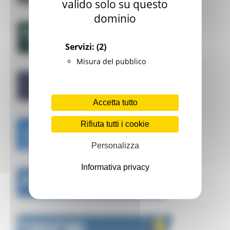
valido solo su questo
dominio
Servizi:
(2)
Misura del pubblico
Accetta tutto
Rifiuta tutti i cookie
Personalizza
Informativa privacy