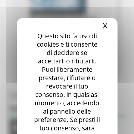
Marche Sicure, 1,2 milioni
per tecnologie e
X
Nascond
videosorveglianza: approvati
Questo sito fa uso di
i criteri del bando
cookies e ti consente
Comunicati stampa
In primo
di decidere se
piano
Enti Locali e
PA
Opportunità per il
accettarli o rifiutarli.
territorio
Puoi liberamente
prestare, rifiutare o
revocare il tuo
consenso, in qualsiasi
Tutte le news
momento, accedendo
Focus
al pannello delle
preferenze. Se presti il
tuo consenso, sarà