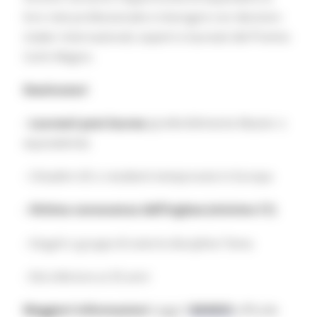
loro rete professionale e interagire con decision-
maker internazionali, esperti e laureati del Premio
Carlo Magno.
Destinatari
- Laureati post-laurea
(preferibilmente Master o
equivalente)
- Cittadini UE o residenti temporanei in Europa
- Ottima conoscenza dell’inglese (minimo C1)
- Singoli o gruppi di tutte le discipline Tema
- Età inferiore ai 35 anni
Maggiori informazioni
Leggi il
BANDO
ufficiale