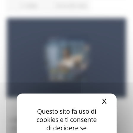
11 views
Torna alle news
X
Nascond
Questo sito fa uso di
cookies e ti consente
La
Charlemagne Prize Academy
apre le
di decidere se
candidature per la Fellowship 2025/26, rivolta a