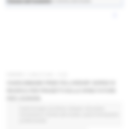
News ed eventi
Istruzione Formazione e Diritto allo Studio
VENERDÌ 4 LUGLIO 2025 13:58
CHARLEMAGNE PRIZE FELLOWSHIP: BORSE DI
RICERCA PER PROGETTI SULLE SFIDE FUTURE
PER L’EUROPA
Fondi Europei
EU Direct
Giovani
Istruzione
Formazione e Diritto allo studio
Lavoro Formazione
professionale