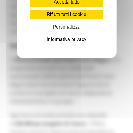
Accetta tutto
come: nuove alleanze geopolitiche, resilienza
economica e approvvigionamento di risorse,
Rifiuta tutti i cookie
transizione digitale ed ecologica, gestione delle
Personalizza
crisi future, innovazione e competitività globale.
Informativa privacy
Specifiche della borsa
La
Borsa di Studio del Premio Carlo Magno
è un
programma annuale non residenziale
sponsorizzato dall’Accademia del Premio Carlo
Magno dove i borsisti hanno l’opportunità di
condurre un progetto di ricerca indipendente
individualmente o in gruppo.
Ogni borsa di studio prevede uno stipendio
di
€20.000 per progetto di ricerca
. I Fellow
vincitori avranno l’opportunità di espandere la