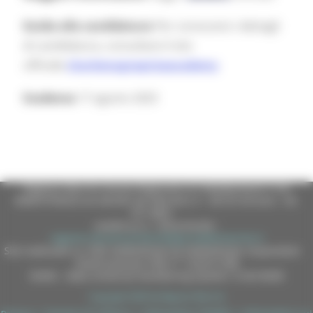
Guida alla candidatura
Per conoscere i dettagli
di candidatura, consultare il sito
ufficiale
charlemagneprizeacademy
Scadenza
17 agosto 2025
Regione Marche Giunta Regionale (CF 80008630420 P.IVA
00481070423) via Gentile da Fabriano, 9 - 60125 Ancona - tel.
071.8061
casella p.e.c. istituzionale :
regione.marche.protocollogiunta@emarche.it
Sito realizzato su CMS DotNetNuke by DotNetNuke Corporation
Autorizzazione SIAE n° 1225/I/1298
DUNS - Data Universal Numbering System: 514216030
Copyright 2026 by Regione Marche