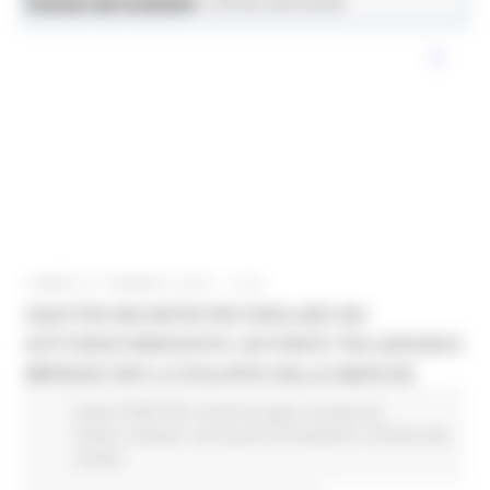
News ed eventi
Istruzione Formazione e Diritto allo Studio
LUNEDÌ 27 GENNAIO 2025 14:00
QUATTRO INCONTRI PER PARLARE DEI
DOTTORATI INNOVATIVI: UN PONTE TRA GIOVANI E
IMPRESE PER LO SVILUPPO DELLE MARCHE
Eventi FESR FSE
Fondi Europei
Europa ed
Estero
Giovani
Istruzione Formazione e Diritto allo
studio