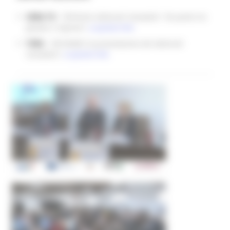
VERA TV -
"All’Unimc dottorati innovativi: "Un ponte tra
giovani e imprese",
a questo link.
TVRS -
"All'UNIMC la presentazione dei dottorati
innovativi",
a questo link.