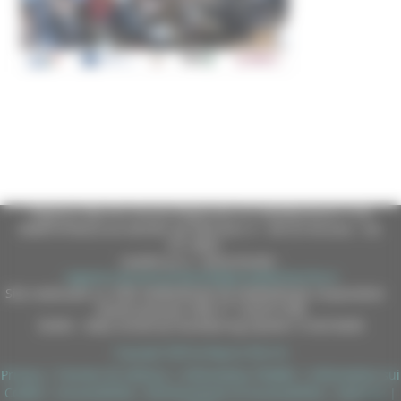
Regione Marche Giunta Regionale (CF 80008630420 P.IVA
00481070423) via Gentile da Fabriano, 9 - 60125 Ancona - tel.
071.8061
casella p.e.c. istituzionale :
regione.marche.protocollogiunta@emarche.it
Sito realizzato su CMS DotNetNuke by DotNetNuke Corporation
Autorizzazione SIAE n° 1225/I/1298
DUNS - Data Universal Numbering System: 514216030
Copyright 2026 by Regione Marche
Privacy
|
Termini Di Utilizzo
|
Informativa TEAMS
|
Informativa sui
Cookie
|
Accessibilità
|
Dichiarazione di Accessibilità
|
Sitemap
|