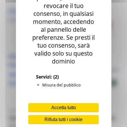
revocare il tuo
consenso, in qualsiasi
momento, accedendo
al pannello delle
preferenze. Se presti il
tuo consenso, sarà
valido solo su questo
dominio
Servizi:
(2)
Misura del pubblico
Accetta tutto
Lo staff dello
Europe Direct Regione
Marche
ritornerà ancora una volta tra i banchi
Rifiuta tutti i cookie
di scuola a parlare di Europa ai bambini