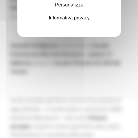
Personalizza
dell’I.S.C.
Falcone-Borsellino, nell’ambito del
progetto “
ColoriAmo l’Europa
”.
Informativa privacy
Venerdì 16 febbraio
sarà presso la
Scuola
Primaria di Villa Sant’Antonio
e
sabato 17
febbraio
presso la
Scuola Primaria di Colli del
Tronto.
Anche stavolta, gli alunni avranno l’occasione di
approfondire - in modo ludico e attraverso delle
attività di laboratorio – che cos’è l
’Unione
europea
: scoprire come e perché è nata e altre
informazioni e curiosità sull’Europa!