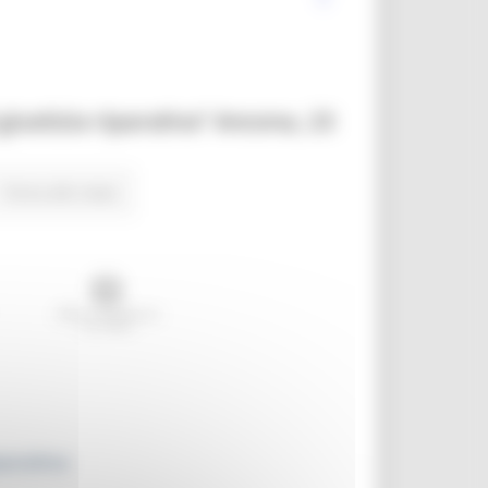
iustizia riparativa” Ancona, 23
Torna alle news