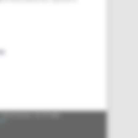
eu
- 60125 Ancona - tel. 071.8061
.it