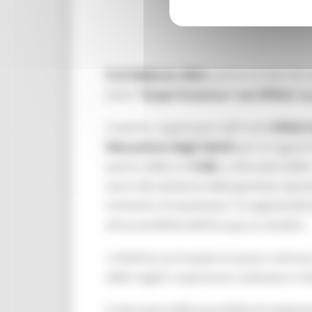
Il 23 febbraio 2024
, presso la Sala Clio 
titolo
"Scopri Erasmus+ con EPALE: La 
L'evento, organizzato dall'Unità
EPALE I
Educazione degli Adulti
per la region
partire dalle ore
9.00,
si discuterà dell
varie sfaccettature della giustizia ripa
momento di esaminare
"Le opportunità
all'accessibilità dell'Europa ai cittadini.
L'obiettivo principale di questo seminar
delle migliori esperienze realizzate in I
Si discuterà delle possibilità di impleme