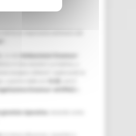
 si terrà un importante seminario dal
a".
.,
la rete
Ambasciatori Erasmus+
diviso in due sessioni: La mattina, a
zione europea e dintorni",
esplorando le
o, a partire dalle ore
14.30
, sarà il
ogettazione Erasmus+ ed EPALE
e
giustizia riparativa
, tenendo conto
e
, la messa alla prova, i quartieri a