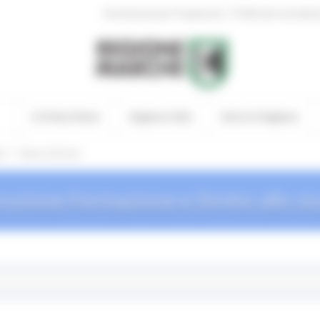
|
Amministrazione Trasparente
Profilo del committen
In Primo Piano
Regione Utile
Entra in Regione
/
io
News ed Eventi
truzione Formazione e Diritto allo st