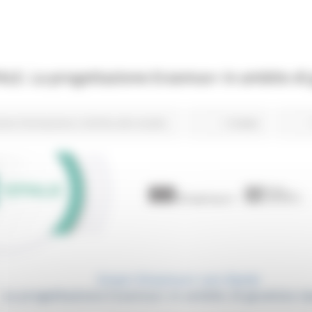
LE. La progettazione Erasmus+ in ambito di g
ione Formazione e Diritto allo studio
3 views