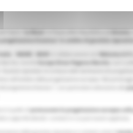
del Teatro "
Le Muse
" in Piazza della Repubblica ad
Ancona
,
progettazione Erasmus+ in ambito di giustizia riparativ
talia
–
INDIRE - MIUR
in collaborazione con
Welcome A.P.S
e Marche, nonché
Europe Direct Regione Marche
, sarà sud
a
"Giustizia riparativa: la ricchezza delle declinazioni fra progetta
rativa nell'ambito della progettazione europea. Nel pomeriggi
 del programma Erasmus+"
, con particolare attenzione alla
pr
io è quello di
promuovere la progettazione europea sulla 
talia e approfondendo i contesti in cui può essere applicata.
ntazione della giustizia riparativa in contesti come il
carcer