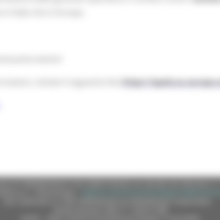
a in Italia che in Europa.
eressante evento!
mazioni, visitate il seguente link:
https://epale.ec.europa.
e (CF 80008630420 P.IVA 00481070423) via Gentile da Fabriano, 9 
ella p.e.c. istituzionale :
regione.marche.protocollogiunta@emarche
Sito realizzato su CMS DotNetNuke by DotNetNuke Corporation
Autorizzazione SIAE n° 1225/I/1298
DUNS - Data Universal Numbering System: 514216030