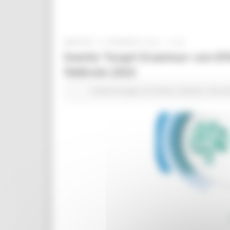
MARTEDÌ 13 FEBBRAIO 2024 15:00
Evento “Scopri Erasmus+ con EPA
febbraio 2024
Fondi Europei
EU Direct
Giovani
Istruz