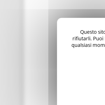
Questo sito
rifiutarli. Puo
qualsiasi mome