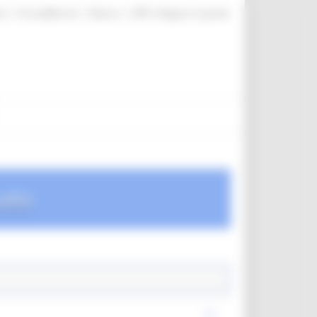
|
|
|
te
ProcediMarche
Rubrica
URP: la Regione risponde
udio