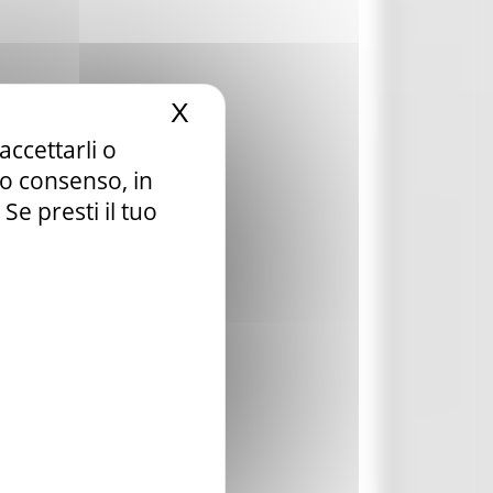
X
Nascondi il banner dei c
accettarli o
tuo consenso, in
e presti il tuo