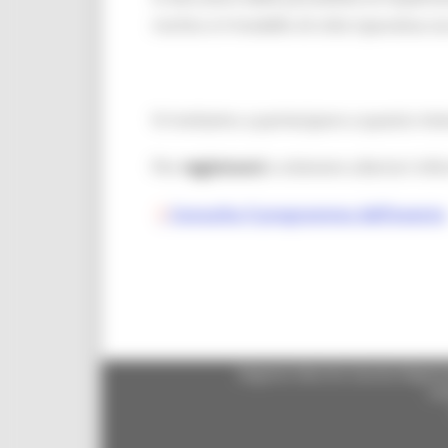
rischio e il modello di città riparativa si
Vi invitiamo a partecipare a questo int
Per
registrarsi
e ottenere ulteriori infor
Consulta il programma dell’evento
Regione Marche Giunta Regional
cas