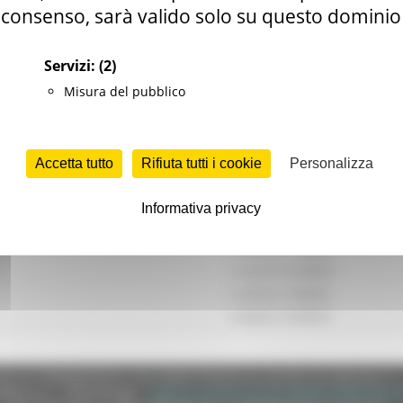
consenso, sarà valido solo su questo dominio
SCADENZA
Servizi:
(2)
LUGLIO ( 7 MESI)
GENNAIO (12 MESI)
Misura del pubblico
GENNAIO (11 MESI)
GENNAIO (10 MESI)
GENNAIO ( 9 MESI)
Accetta tutto
Rifiuta tutti i cookie
Personalizza
GENNAIO ( 8 MESI)
GENNAIO ( 7 MESI)
Informativa privacy
LUGLIO (12 MESI)
LUGLIO (11 MESI)
LUGLIO (10 MESI)
LUGLIO ( 9 MESI)
LUGLIO ( 8 MESI)
e (CF 80008630420 P.IVA 00481070423) via Gentile da Fabriano, 9 
ella p.e.c. istituzionale :
regione.marche.protocollogiunta@emarche