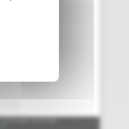
- 60125 Ancona - tel. 071.8061
.it