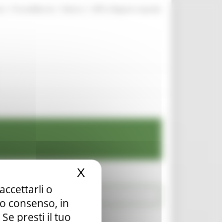
|
|
|
te
ProcediMarche
Rubrica
URP: la Regione risponde
X
Nascondi il banner dei c
accettarli o
tuo consenso, in
e presti il tuo