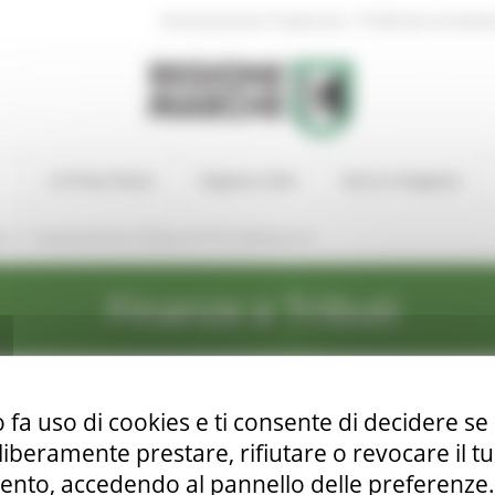
|
Amministrazione Trasparente
Profilo del committen
In Primo Piano
Regione Utile
Entra in Regione
/
ca
Autoveicoli fino a 35 Kw o 47 CV e Motoveicoli
Finanze e Tributi
 fa uso di cookies e ti consente di decidere se 
i liberamente prestare, rifiutare o revocare il 
nto, accedendo al pannello delle preferenze. S
 o 47 CV e Motoveicoli