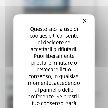
Marche Sicure, 1,2 milioni
per tecnologie e
X
Nascond
videosorveglianza: approvati
Questo sito fa uso di
i criteri del bando
cookies e ti consente
Comunicati stampa
In primo
di decidere se
piano
Enti Locali e
PA
Opportunità per il
accettarli o rifiutarli.
territorio
Puoi liberamente
prestare, rifiutare o
revocare il tuo
consenso, in qualsiasi
Tutte le news
momento, accedendo
Focus
al pannello delle
preferenze. Se presti il
tuo consenso, sarà