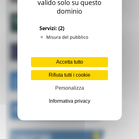
valido solo su questo
dominio
Servizi:
(2)
Misura del pubblico
Accetta tutto
Rifiuta tutti i cookie
Personalizza
Informativa privacy