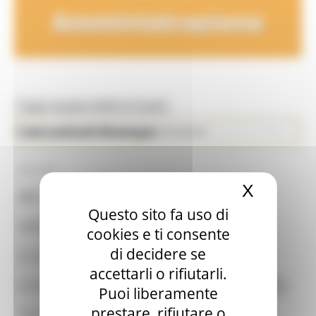
Amministrazione
Toggle navigation
MENU & Contatti
Comunicati Stampa
Enti Locali e Pubblica Amministrazione
08/01/2021
X
Nascond
ACQUAROLI IN
Questo sito fa uso di
VIDEOCONFERENZA CON IL
cookies e ti consente
COORDINAMENTO PICCOLI
di decidere se
accettarli o rifiutarli.
COMUNI DELL’ANCI MARCHE:
Puoi liberamente
“COSTRUIRE UNA VISIONE
prestare, rifiutare o