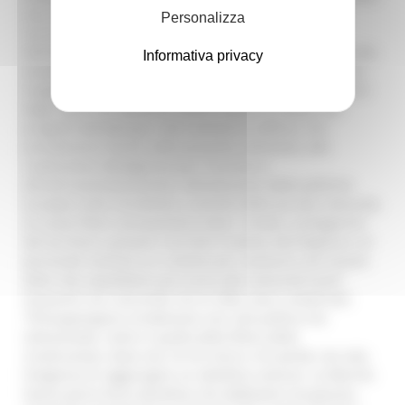
una visione e una progettualità costruita assieme. “Il
Personalizza
successo – ha aggiunto il presidente – dipenderà
dall’abilità di rilanciare l’intera regione sul piano culturale,
Informativa privacy
sociale, economico e dei servizi offerti, non puntando su
singole scelte, ma recuperando una visione unica. Alcuni
degli input che abbiamo messo subito in campo, dal
progetto dell’albergo e del commercio diffuso, che
prenderanno forma nelle prossime settimane, alla
costituzione dell’Agenzia per il turismo e
all’internazionalizzazione, all’evoluzione delle politiche
europee come strumento a servizio delle piccole comunità,
al nuovo Piano sociosanitario dove i sindaci, protagonisti
del territorio, possano riscrivere insieme alla Regione e al
personale sanitario un sistema per restituire una visione
della rete ospedaliera più vicina alle comunità locali”.
Acquaroli non nasconde che le sfide siano complicate:
“Presuppongono un’adesione non solo politica ma
istituzionale, come in quella della filiera della
ricostruzione, dove non c’è chi vince e chi perde, ma solo,
l’esigenza di raggiungere un obiettivo comune. Le Marche
hanno perso forza attrattiva che dobbiamo recuperare,