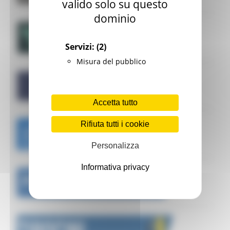
valido solo su questo
dominio
Servizi:
(2)
Misura del pubblico
Accetta tutto
Rifiuta tutti i cookie
Personalizza
Informativa privacy