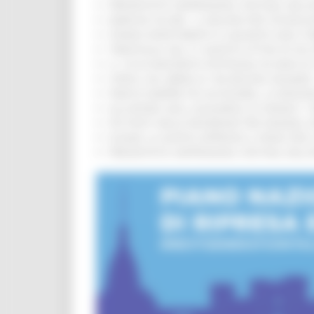
PRESENTATO HAPPENNINO, FESTIVAL DELL
MARCHE SICURE, 1,2 MILIONI PER TECNOLO
FONDO INVESTIMENTI E LIQUIDITÀ 2026: P
TRENITALIA, DAL 31 AGOSTO ATTIVA IN VI
IL 118 DI MACERATA FESTEGGIA 30 ANNI D
CIPESS, VIA LIBERA AI 106 MILIONI, BUGA
PARCHI SEMPRE PIÙ ACCESSIBILI, LA REG
ALLUVIONE 2022, ACQUAROLI AI SINDACI: 
PIÙ POSTI NELLE RESIDENZE PER ANZIANI,
EUSAIR, LA GIUNTA APPROVA IL PIANO PER 
PRESENTATO HAPPENNINO, FESTIVAL DELL