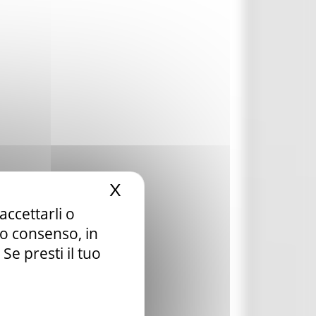
X
Nascondi il banner dei c
accettarli o
tuo consenso, in
e presti il tuo