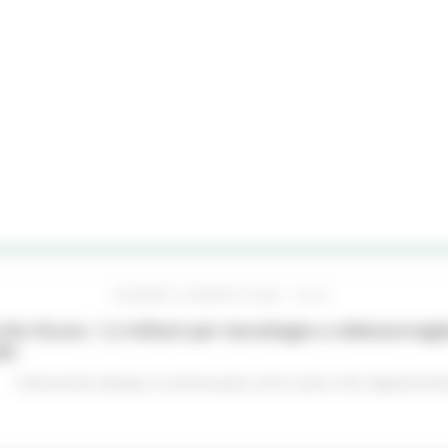
GIOVEDÌ 6 AGOSTO 2026 16:42
he Sicure, 1,2 milioni per tecnologie e videosorveglia
do
Comunicati stampa
In primo piano
Enti Locali e PA
Opportunità 