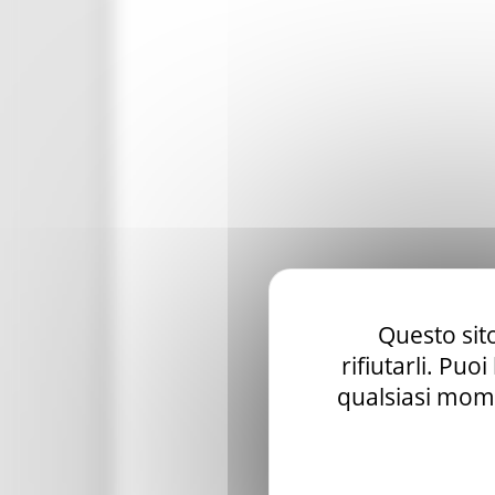
Questo sito
rifiutarli. Puo
qualsiasi mome