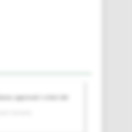
nza: approvati i criteri del
per il territorio