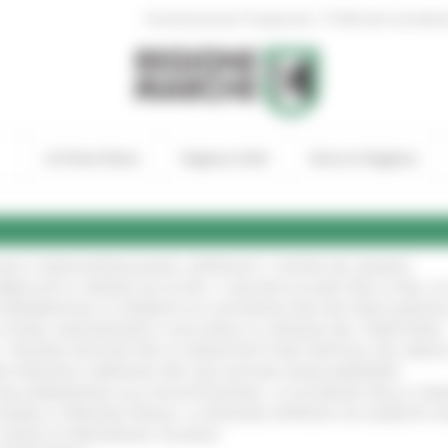
|
Amministrazione Trasparente
Profilo del committen
In Primo Piano
Regione Utile
Entra in Regione
GIE E VIDEOSORVEGLIANZA: APPROVATI I CRITERI DEL BANDO
!
UBBLICATO IL BANDO DA OLTRE 11 MILIONI DI EURO PER LE PMI, 
A SPERIMENTALE LA FERMATA DI CIVITANOVA PER DUE FRECCIAROS
I STORIA, INNOVAZIONE E SOCCORSO AL SERVIZIO DEL TERRITORIO
!
RO: “RISORSE DECISIVE PER LE INFRASTRUTTURE PORTUALI DEL MEDI
IONE RINNOVA L'IMPEGNO PER UNA NATURA SENZA BARRIERE
!
"DALL’EMERGENZA ALLA RICOSTRUZIONE. LA SICUREZZA DELLA COMU
 DISABILI E PERSONE FRAGILI: LA REGIONE APPROVA UN AUMENTO 
L’ANNO DI PRESIDENZA ITALIANA
!