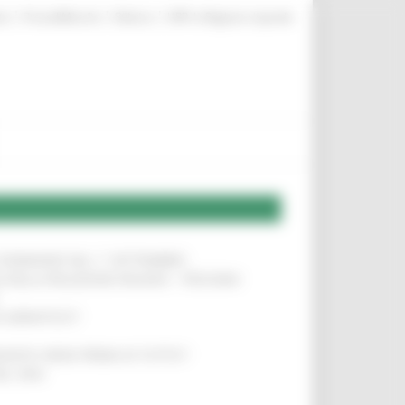
|
|
|
te
ProcediMarche
Rubrica
URP: la Regione risponde
LE DOMANDE DAL 1° SETTEMBRE
!
SA DELLA RELAZIONE MILANO – PESCARA
!
O ADRIATICO”
!
NITA’ VIENE PRIMA DI TUTTO”
!
DEL 35%
!