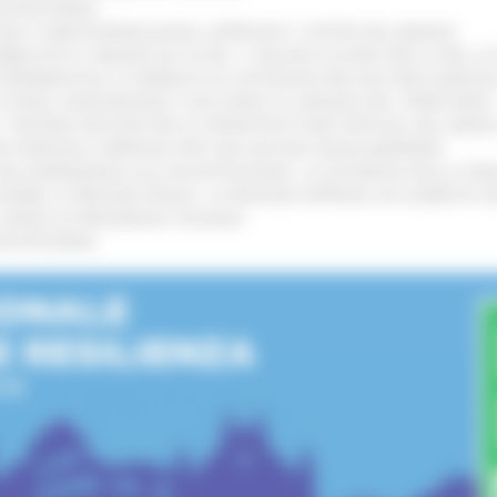
’ENTROTERRA
!
GIE E VIDEOSORVEGLIANZA: APPROVATI I CRITERI DEL BANDO
!
UBBLICATO IL BANDO DA OLTRE 11 MILIONI DI EURO PER LE PMI, 
A SPERIMENTALE LA FERMATA DI CIVITANOVA PER DUE FRECCIAROS
I STORIA, INNOVAZIONE E SOCCORSO AL SERVIZIO DEL TERRITORIO
!
RO: “RISORSE DECISIVE PER LE INFRASTRUTTURE PORTUALI DEL MEDI
IONE RINNOVA L'IMPEGNO PER UNA NATURA SENZA BARRIERE
!
"DALL’EMERGENZA ALLA RICOSTRUZIONE. LA SICUREZZA DELLA COMU
 DISABILI E PERSONE FRAGILI: LA REGIONE APPROVA UN AUMENTO 
L’ANNO DI PRESIDENZA ITALIANA
!
’ENTROTERRA
!