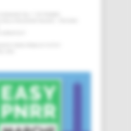
LE DOMANDE DAL 1° SETTEMBRE
!
SA DELLA RELAZIONE MILANO – PESCARA
!
O ADRIATICO”
!
NITA’ VIENE PRIMA DI TUTTO”
!
DEL 35%
!