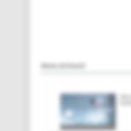
News ed Eventi
Marc
ban