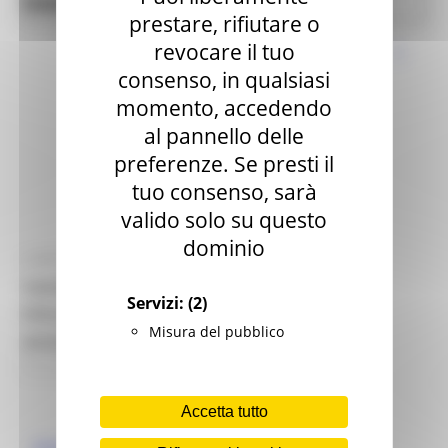
News ed Eventi
Edilizia e Lavori Pubblici
prestare, rifiutare o
revocare il tuo
consenso, in qualsiasi
momento, accedendo
al pannello delle
preferenze. Se presti il
tuo consenso, sarà
valido solo su questo
dominio
LUNEDÌ 12 OTTOBRE 2020 12:59
VADEMECUM PROCEDURE RICOSTRUZIONE
Servizi:
(2)
PRIVATA (A CURA DI USR MARCHE -
Misura del pubblico
AGGIORNAMENTO GENNAIO 2021)
11 views
Torna alle news
Accetta tutto
https://www.regione.marche.it/Regione-