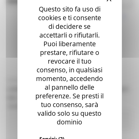
News ed Eventi
Edilizia e Lavori Pubblici
Questo sito fa uso di
cookies e ti consente
di decidere se
accettarli o rifiutarli.
Puoi liberamente
prestare, rifiutare o
revocare il tuo
consenso, in qualsiasi
momento, accedendo
VENERDÌ 18 SETTEMBRE 2020 18:00
al pannello delle
CORONAVIRUS MARCHE: AGGIORNAMENTO DATI
preferenze. Se presti il
DAL GORES - SITUAZIONE AL 18/09/2020 ORE
tuo consenso, sarà
18.00
valido solo su questo
Coronavirus
In primo piano
Protezione
dominio
Civile
Salute
Sociale
47 views
Torna alle news
Servizi:
(2)