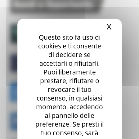
X
Nascond
Questo sito fa uso di
cookies e ti consente
di decidere se
accettarli o rifiutarli.
Puoi liberamente
prestare, rifiutare o
revocare il tuo
consenso, in qualsiasi
momento, accedendo
al pannello delle
preferenze. Se presti il
tuo consenso, sarà