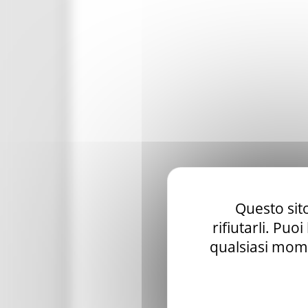
Questo sito
rifiutarli. Puo
qualsiasi mome