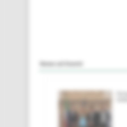
News ed Eventi
Firm
Urbi