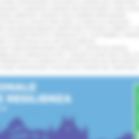
I STORIA, INNOVAZIONE E SOCCORSO AL SERVIZIO DEL TERRITORIO
!
TENGONO IL MANIFESTO EUROPEO PER PROTEGGERE LE AREE COST
IONALE: APPROVATI I PROGETTI DELLE IMPRESE MARCHIGIANE
!
 DI PISTE ED IL NUOVO PUMP TRACK, ULTIMATA LA CONSEGNA
!
ANA TRA REGIONE MARCHE, PREFETTURA DI PESARO E URBINO E I 
LE CATEGORIE PROTETTE: PROROGATO AL 10 SETTEMBRE IL TERM
ARE LO SPETTACOLO DAL VIVO NELLE MARCHE
!
GIE E VIDEOSORVEGLIANZA: APPROVATI I CRITERI DEL BANDO
!
UBBLICATO IL BANDO DA OLTRE 11 MILIONI DI EURO PER LE PMI, 
A SPERIMENTALE LA FERMATA DI CIVITANOVA PER DUE FRECCIAROS
I STORIA, INNOVAZIONE E SOCCORSO AL SERVIZIO DEL TERRITORIO
!