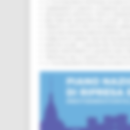
IL 118 DI MACERATA FESTEGGIA 30 ANNI D
CAMBIAMENTI CLIMATICI, LE MARCHE SOS
ARTIGIANATO ARTISTICO, TIPICO E TRADIZ
BIKE PARK DEL MONTEFELTRO, OLTRE 7 KM
FIRMATO IL PATTO PER LA SICUREZZA URB
CONCORSI REGIONE MARCHE RISERVATI AL
PUBBLICATO IL BANDO 2026 PER VALORIZZ
MARCHE SICURE, 1,2 MILIONI PER TECNOLO
FONDO INVESTIMENTI E LIQUIDITÀ 2026: P
TRENITALIA, DAL 31 AGOSTO ATTIVA IN VI
IL 118 DI MACERATA FESTEGGIA 30 ANNI D