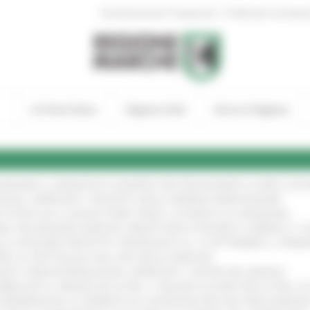
|
Amministrazione Trasparente
Profilo del committen
In Primo Piano
Regione Utile
Entra in Regione
TENGONO IL MANIFESTO EUROPEO PER PROTEGGERE LE AREE COST
IONALE: APPROVATI I PROGETTI DELLE IMPRESE MARCHIGIANE
!
 DI PISTE ED IL NUOVO PUMP TRACK, ULTIMATA LA CONSEGNA
!
ANA TRA REGIONE MARCHE, PREFETTURA DI PESARO E URBINO E I 
LE CATEGORIE PROTETTE: PROROGATO AL 10 SETTEMBRE IL TERM
ARE LO SPETTACOLO DAL VIVO NELLE MARCHE
!
GIE E VIDEOSORVEGLIANZA: APPROVATI I CRITERI DEL BANDO
!
UBBLICATO IL BANDO DA OLTRE 11 MILIONI DI EURO PER LE PMI, 
A SPERIMENTALE LA FERMATA DI CIVITANOVA PER DUE FRECCIAROS