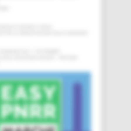
IERE
!
COMUNI DI PESARO E FANO
!
INE PER LA PRESENTAZIONE DELLE DOMANDE
!
LE DOMANDE DAL 1° SETTEMBRE
!
SA DELLA RELAZIONE MILANO – PESCARA
!