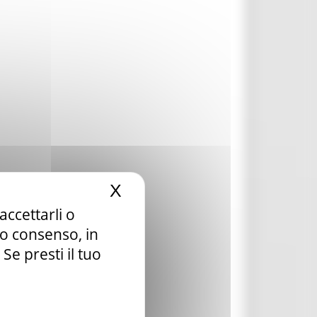
X
Nascondi il banner dei c
accettarli o
tuo consenso, in
e presti il tuo