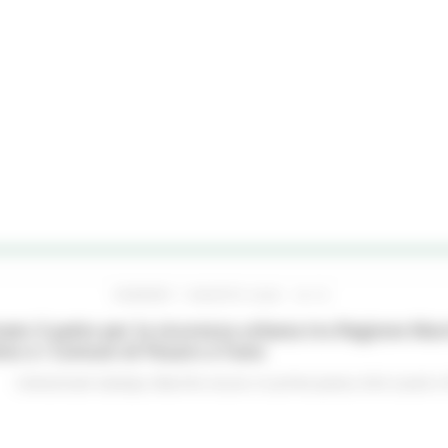
VENERDÌ 7 AGOSTO 2026 16:15
ato il patto per la sicurezza urbana tra Regione Mar
no e i Comuni di Pesaro e Fano
Comunicati stampa
Marche sicure
In primo piano
Enti Locali e