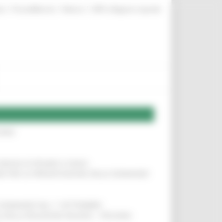
|
|
|
te
ProcediMarche
Rubrica
URP: la Regione risponde
IERE
!
COMUNI DI PESARO E FANO
!
INE PER LA PRESENTAZIONE DELLE DOMANDE
!
LE DOMANDE DAL 1° SETTEMBRE
!
SA DELLA RELAZIONE MILANO – PESCARA
!