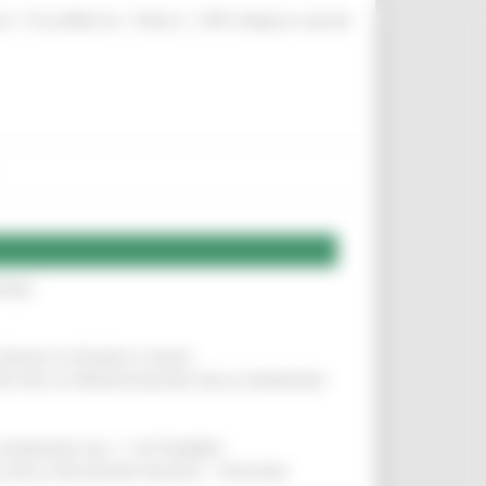
|
|
|
te
ProcediMarche
Rubrica
URP: la Regione risponde
IERE
!
COMUNI DI PESARO E FANO
!
INE PER LA PRESENTAZIONE DELLE DOMANDE
!
LE DOMANDE DAL 1° SETTEMBRE
!
SA DELLA RELAZIONE MILANO – PESCARA
!