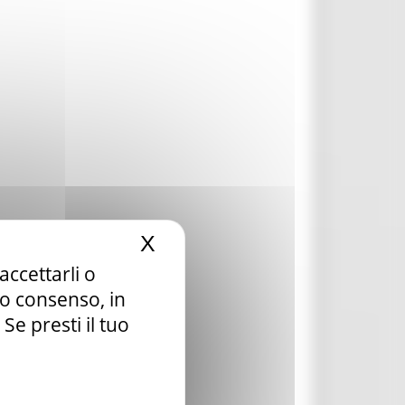
X
Nascondi il banner dei c
accettarli o
tuo consenso, in
e presti il tuo