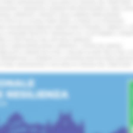
I STORIA, INNOVAZIONE E SOCCORSO AL SERVIZIO DEL TERRITORIO
!
TENGONO IL MANIFESTO EUROPEO PER PROTEGGERE LE AREE COST
IONALE: APPROVATI I PROGETTI DELLE IMPRESE MARCHIGIANE
!
 DI PISTE ED IL NUOVO PUMP TRACK, ULTIMATA LA CONSEGNA
!
ANA TRA REGIONE MARCHE, PREFETTURA DI PESARO E URBINO E I 
LE CATEGORIE PROTETTE: PROROGATO AL 10 SETTEMBRE IL TERM
ARE LO SPETTACOLO DAL VIVO NELLE MARCHE
!
GIE E VIDEOSORVEGLIANZA: APPROVATI I CRITERI DEL BANDO
!
UBBLICATO IL BANDO DA OLTRE 11 MILIONI DI EURO PER LE PMI, 
A SPERIMENTALE LA FERMATA DI CIVITANOVA PER DUE FRECCIAROS
I STORIA, INNOVAZIONE E SOCCORSO AL SERVIZIO DEL TERRITORIO
!