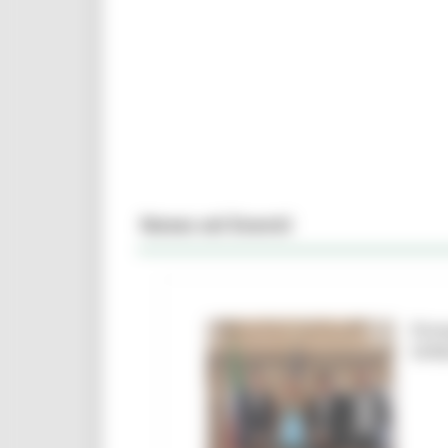
News ed Eventi
Firm
Urbi