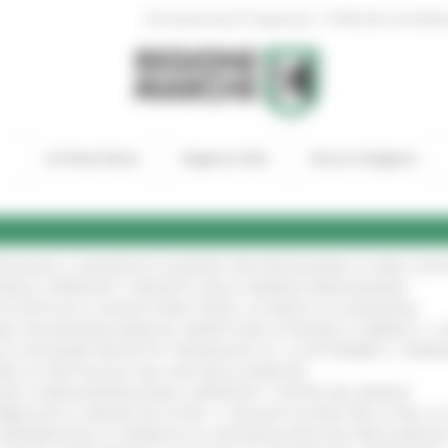
|
Amministrazione Trasparente
Profilo del committen
In Primo Piano
Regione Utile
Entra in Regione
TENGONO IL MANIFESTO EUROPEO PER PROTEGGERE LE AREE COST
IONALE: APPROVATI I PROGETTI DELLE IMPRESE MARCHIGIANE
!
 DI PISTE ED IL NUOVO PUMP TRACK, ULTIMATA LA CONSEGNA
!
ANA TRA REGIONE MARCHE, PREFETTURA DI PESARO E URBINO E I 
LE CATEGORIE PROTETTE: PROROGATO AL 10 SETTEMBRE IL TERM
ARE LO SPETTACOLO DAL VIVO NELLE MARCHE
!
GIE E VIDEOSORVEGLIANZA: APPROVATI I CRITERI DEL BANDO
!
UBBLICATO IL BANDO DA OLTRE 11 MILIONI DI EURO PER LE PMI, 
A SPERIMENTALE LA FERMATA DI CIVITANOVA PER DUE FRECCIAROS