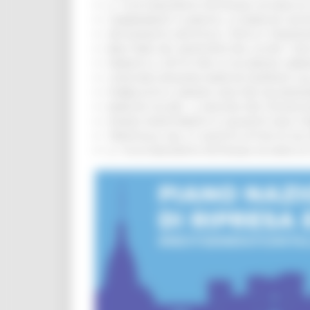
IL 118 DI MACERATA FESTEGGIA 30 ANNI D
CAMBIAMENTI CLIMATICI, LE MARCHE SOS
ARTIGIANATO ARTISTICO, TIPICO E TRADIZ
BIKE PARK DEL MONTEFELTRO, OLTRE 7 KM
FIRMATO IL PATTO PER LA SICUREZZA URB
CONCORSI REGIONE MARCHE RISERVATI AL
PUBBLICATO IL BANDO 2026 PER VALORIZZ
MARCHE SICURE, 1,2 MILIONI PER TECNOLO
FONDO INVESTIMENTI E LIQUIDITÀ 2026: P
TRENITALIA, DAL 31 AGOSTO ATTIVA IN VI
IL 118 DI MACERATA FESTEGGIA 30 ANNI D