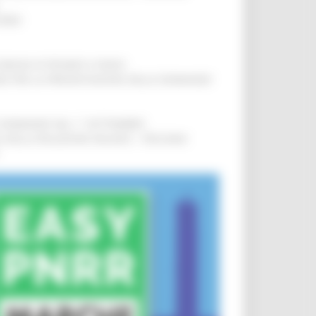
IERE
!
COMUNI DI PESARO E FANO
!
INE PER LA PRESENTAZIONE DELLE DOMANDE
!
LE DOMANDE DAL 1° SETTEMBRE
!
SA DELLA RELAZIONE MILANO – PESCARA
!