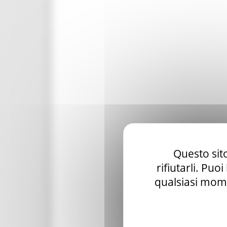
Questo sito
rifiutarli. Puo
qualsiasi mome