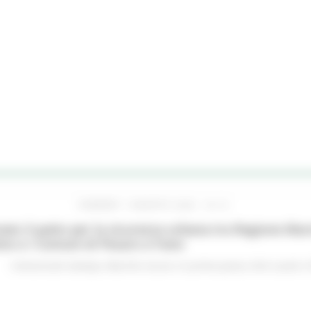
VENERDÌ 7 AGOSTO 2026 16:15
ato il patto per la sicurezza urbana tra Regione Mar
no e i Comuni di Pesaro e Fano
Comunicati stampa
Marche sicure
In primo piano
Enti Locali e