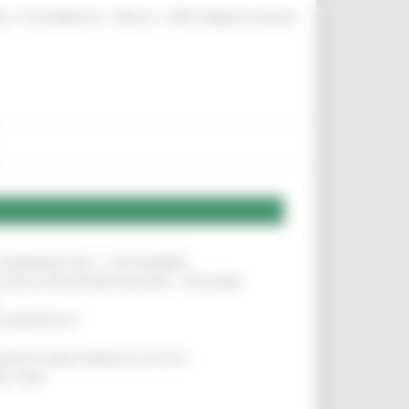
|
|
|
te
ProcediMarche
Rubrica
URP: la Regione risponde
LE DOMANDE DAL 1° SETTEMBRE
!
SA DELLA RELAZIONE MILANO – PESCARA
!
O ADRIATICO”
!
NITA’ VIENE PRIMA DI TUTTO”
!
DEL 35%
!