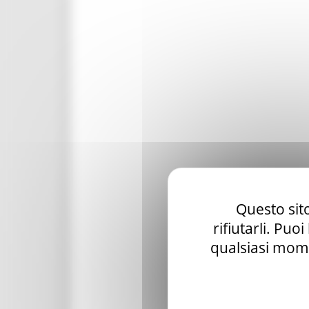
Questo sito
rifiutarli. Puo
qualsiasi mome