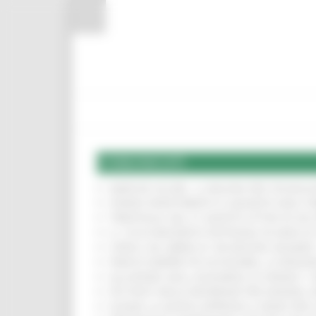
Vai al contenuto
Vai al piede
Vai al menu
Vai alla sezione Amministrazione Trasparente
Pannello di gestione dei cookies
COMUNICATI
MARCHE SICURE, 1,2 MILIONI PER TECNOLO
FONDO INVESTIMENTI E LIQUIDITÀ 2026: P
TRENITALIA, DAL 31 AGOSTO ATTIVA IN VI
IL 118 DI MACERATA FESTEGGIA 30 ANNI D
CIPESS, VIA LIBERA AI 106 MILIONI, BUGA
PARCHI SEMPRE PIÙ ACCESSIBILI, LA REG
ALLUVIONE 2022, ACQUAROLI AI SINDACI: 
PIÙ POSTI NELLE RESIDENZE PER ANZIANI,
EUSAIR, LA GIUNTA APPROVA IL PIANO PER 