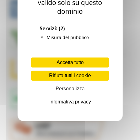
valido solo su questo
dominio
Servizi:
(2)
Misura del pubblico
Accetta tutto
Rifiuta tutti i cookie
Personalizza
Informativa privacy