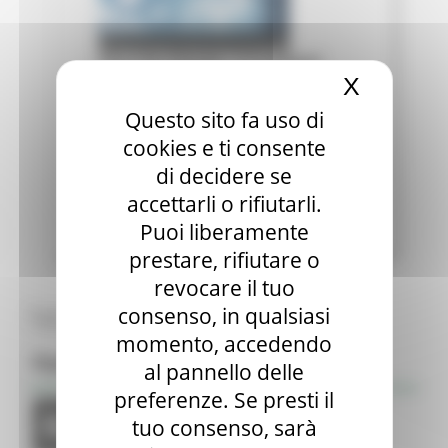
Marche Sicure, 1,2 milioni
per tecnologie e
X
Nascond
videosorveglianza: approvati
Questo sito fa uso di
i criteri del bando
cookies e ti consente
Comunicati stampa
In primo
di decidere se
piano
Enti Locali e
PA
Opportunità per il
accettarli o rifiutarli.
territorio
Puoi liberamente
prestare, rifiutare o
revocare il tuo
consenso, in qualsiasi
Tutte le news
momento, accedendo
Focus
al pannello delle
preferenze. Se presti il
tuo consenso, sarà