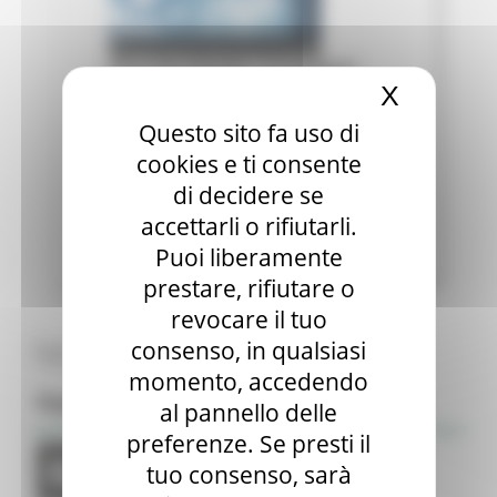
Marche Sicure, 1,2 milioni
per tecnologie e
X
Nascond
videosorveglianza: approvati
Questo sito fa uso di
i criteri del bando
cookies e ti consente
Comunicati stampa
In primo
di decidere se
piano
Enti Locali e
PA
Opportunità per il
accettarli o rifiutarli.
territorio
Puoi liberamente
prestare, rifiutare o
revocare il tuo
consenso, in qualsiasi
Tutte le news
momento, accedendo
Focus
al pannello delle
preferenze. Se presti il
tuo consenso, sarà