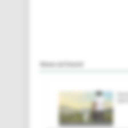
News ed Eventi
Parc
barr