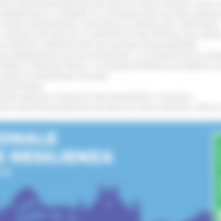
 L’INDUSTRIALIZZAZIONE DEI RISULTATI DELLA RICERCA: CIRCA 4
A SPERIMENTALE LA FERMATA DI CIVITANOVA PER DUE FRECCIAROS
I STORIA, INNOVAZIONE E SOCCORSO AL SERVIZIO DEL TERRITORIO
!
RO: “RISORSE DECISIVE PER LE INFRASTRUTTURE PORTUALI DEL MEDI
IONE RINNOVA L'IMPEGNO PER UNA NATURA SENZA BARRIERE
!
"DALL’EMERGENZA ALLA RICOSTRUZIONE. LA SICUREZZA DELLA COMU
 DISABILI E PERSONE FRAGILI: LA REGIONE APPROVA UN AUMENTO 
L’ANNO DI PRESIDENZA ITALIANA
!
’ENTROTERRA
!
GIONE MARCHE E SINDACATI PER RAFFORZARE IL DIALOGO
!
 L’INDUSTRIALIZZAZIONE DEI RISULTATI DELLA RICERCA: CIRCA 4