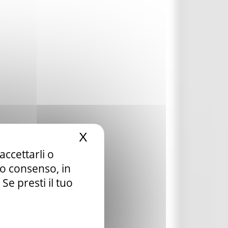
X
Nascondi il banner dei c
accettarli o
tuo consenso, in
e presti il tuo