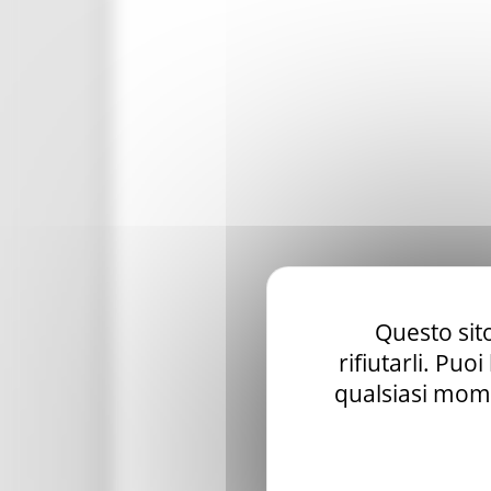
Questo sito
rifiutarli. Puo
qualsiasi mome