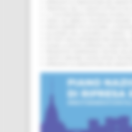
APPROVATA LA GRADUATORIA DEL BANDO PER
TRENITALIA, DAL 31 AGOSTO ATTIVA IN VI
IL 118 DI MACERATA FESTEGGIA 30 ANNI D
CIPESS, VIA LIBERA AI 106 MILIONI, BUGA
PARCHI SEMPRE PIÙ ACCESSIBILI, LA REG
ALLUVIONE 2022, ACQUAROLI AI SINDACI: 
PIÙ POSTI NELLE RESIDENZE PER ANZIANI,
EUSAIR, LA GIUNTA APPROVA IL PIANO PER 
PRESENTATO HAPPENNINO, FESTIVAL DELL
SANITÀ E WELFARE, NUOVA INTESA TRA RE
APPROVATA LA GRADUATORIA DEL BANDO PER