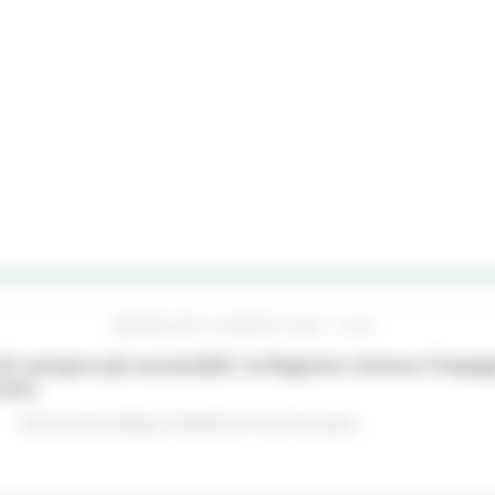
MERCOLEDÌ 5 AGOSTO 2026 16:24
hi sempre più accessibili, la Regione rinnova l'imp
iere
Comunicati stampa
Ambiente
In primo piano