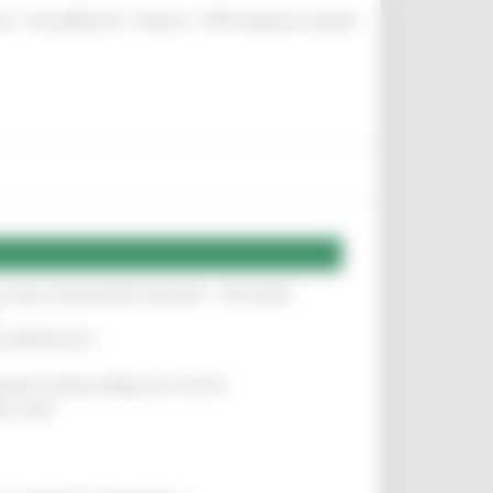
|
|
|
te
ProcediMarche
Rubrica
URP: la Regione risponde
SA DELLA RELAZIONE MILANO – PESCARA
!
O ADRIATICO”
!
NITA’ VIENE PRIMA DI TUTTO”
!
DEL 35%
!