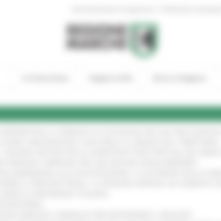
|
Amministrazione Trasparente
Profilo del committen
In Primo Piano
Regione Utile
Entra in Regione
A SPERIMENTALE LA FERMATA DI CIVITANOVA PER DUE FRECCIAROS
I STORIA, INNOVAZIONE E SOCCORSO AL SERVIZIO DEL TERRITORIO
!
RO: “RISORSE DECISIVE PER LE INFRASTRUTTURE PORTUALI DEL MEDI
IONE RINNOVA L'IMPEGNO PER UNA NATURA SENZA BARRIERE
!
"DALL’EMERGENZA ALLA RICOSTRUZIONE. LA SICUREZZA DELLA COMU
 DISABILI E PERSONE FRAGILI: LA REGIONE APPROVA UN AUMENTO 
L’ANNO DI PRESIDENZA ITALIANA
!
’ENTROTERRA
!
GIONE MARCHE E SINDACATI PER RAFFORZARE IL DIALOGO
!