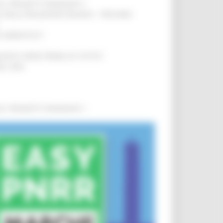
0 I PROGETTI FINANZIATI
!
SA DELLA RELAZIONE MILANO – PESCARA
!
O ADRIATICO”
!
NITA’ VIENE PRIMA DI TUTTO”
!
DEL 35%
!
0 I PROGETTI FINANZIATI
!