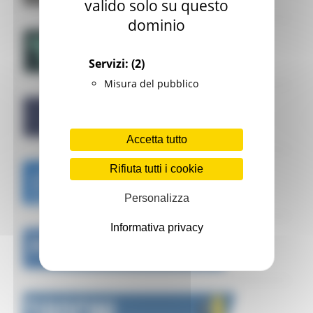
valido solo su questo
dominio
Servizi:
(2)
Misura del pubblico
Accetta tutto
Rifiuta tutti i cookie
Personalizza
Informativa privacy