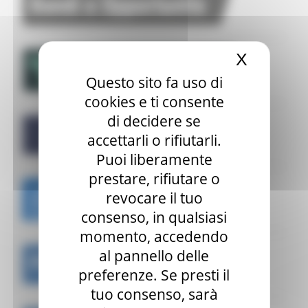
X
Nascond
Questo sito fa uso di
cookies e ti consente
di decidere se
accettarli o rifiutarli.
Puoi liberamente
prestare, rifiutare o
revocare il tuo
consenso, in qualsiasi
momento, accedendo
al pannello delle
preferenze. Se presti il
tuo consenso, sarà