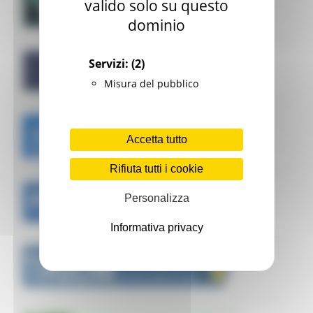
valido solo su questo
dominio
Servizi:
(2)
Misura del pubblico
Accetta tutto
Rifiuta tutti i cookie
Personalizza
Informativa privacy