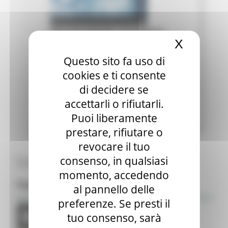
Marche Sicure, 1,2 milioni
per tecnologie e
X
Nascond
videosorveglianza: approvati
Questo sito fa uso di
i criteri del bando
cookies e ti consente
Comunicati stampa
In primo
di decidere se
piano
Enti Locali e
PA
Opportunità per il
accettarli o rifiutarli.
territorio
Puoi liberamente
prestare, rifiutare o
revocare il tuo
consenso, in qualsiasi
Tutte le news
momento, accedendo
Focus
al pannello delle
preferenze. Se presti il
tuo consenso, sarà