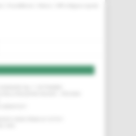
|
|
|
te
ProcediMarche
Rubrica
URP: la Regione risponde
LE DOMANDE DAL 1° SETTEMBRE
!
SA DELLA RELAZIONE MILANO – PESCARA
!
O ADRIATICO”
!
NITA’ VIENE PRIMA DI TUTTO”
!
DEL 35%
!