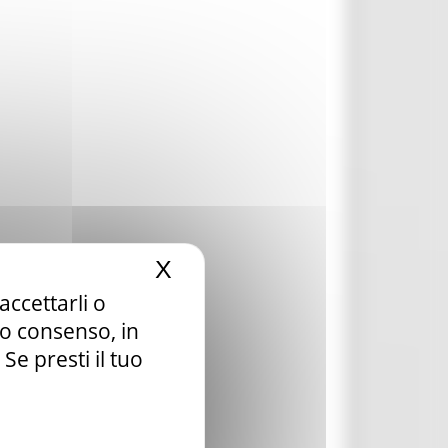
X
Nascondi il banner dei c
accettarli o
tuo consenso, in
e presti il tuo