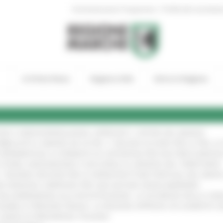
|
Amministrazione Trasparente
Profilo del committen
In Primo Piano
Regione Utile
Entra in Regione
GIE E VIDEOSORVEGLIANZA: APPROVATI I CRITERI DEL BANDO
!
UBBLICATO IL BANDO DA OLTRE 11 MILIONI DI EURO PER LE PMI, 
A SPERIMENTALE LA FERMATA DI CIVITANOVA PER DUE FRECCIAROS
I STORIA, INNOVAZIONE E SOCCORSO AL SERVIZIO DEL TERRITORIO
!
RO: “RISORSE DECISIVE PER LE INFRASTRUTTURE PORTUALI DEL MEDI
IONE RINNOVA L'IMPEGNO PER UNA NATURA SENZA BARRIERE
!
"DALL’EMERGENZA ALLA RICOSTRUZIONE. LA SICUREZZA DELLA COMU
 DISABILI E PERSONE FRAGILI: LA REGIONE APPROVA UN AUMENTO 
L’ANNO DI PRESIDENZA ITALIANA
!