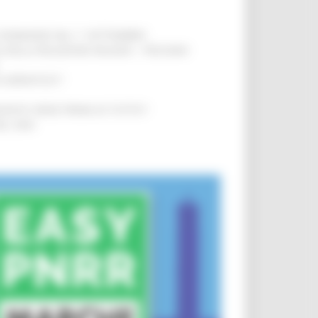
LE DOMANDE DAL 1° SETTEMBRE
!
SA DELLA RELAZIONE MILANO – PESCARA
!
O ADRIATICO”
!
NITA’ VIENE PRIMA DI TUTTO”
!
DEL 35%
!