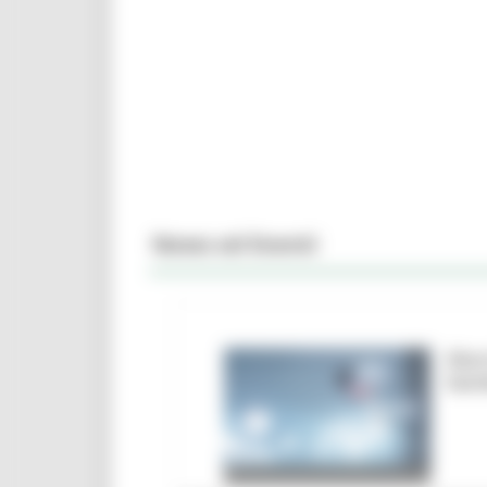
News ed Eventi
Marc
ban