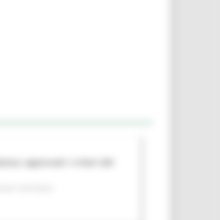
nza: approvati i criteri del
per il territorio