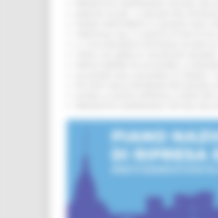
PRESENTATO HAPPENNINO, FESTIVAL DELL
MARCHE SICURE, 1,2 MILIONI PER TECNOLO
FONDO INVESTIMENTI E LIQUIDITÀ 2026: P
TRENITALIA, DAL 31 AGOSTO ATTIVA IN VI
IL 118 DI MACERATA FESTEGGIA 30 ANNI D
CIPESS, VIA LIBERA AI 106 MILIONI, BUGA
PARCHI SEMPRE PIÙ ACCESSIBILI, LA REG
ALLUVIONE 2022, ACQUAROLI AI SINDACI: 
PIÙ POSTI NELLE RESIDENZE PER ANZIANI,
EUSAIR, LA GIUNTA APPROVA IL PIANO PER 
PRESENTATO HAPPENNINO, FESTIVAL DELL