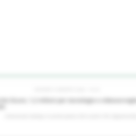
GIOVEDÌ 6 AGOSTO 2026 16:42
he Sicure, 1,2 milioni per tecnologie e videosorveglia
do
Comunicati stampa
In primo piano
Enti Locali e PA
Opportunità 