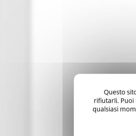
Questo sito
rifiutarli. Puo
qualsiasi mome