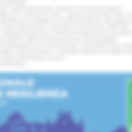
’ENTROTERRA
!
GIE E VIDEOSORVEGLIANZA: APPROVATI I CRITERI DEL BANDO
!
UBBLICATO IL BANDO DA OLTRE 11 MILIONI DI EURO PER LE PMI, 
A SPERIMENTALE LA FERMATA DI CIVITANOVA PER DUE FRECCIAROS
I STORIA, INNOVAZIONE E SOCCORSO AL SERVIZIO DEL TERRITORIO
!
RO: “RISORSE DECISIVE PER LE INFRASTRUTTURE PORTUALI DEL MEDI
IONE RINNOVA L'IMPEGNO PER UNA NATURA SENZA BARRIERE
!
"DALL’EMERGENZA ALLA RICOSTRUZIONE. LA SICUREZZA DELLA COMU
 DISABILI E PERSONE FRAGILI: LA REGIONE APPROVA UN AUMENTO 
L’ANNO DI PRESIDENZA ITALIANA
!
’ENTROTERRA
!