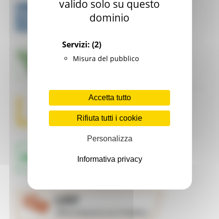
valido solo su questo
dominio
Servizi:
(2)
Misura del pubblico
Accetta tutto
Rifiuta tutti i cookie
Personalizza
Informativa privacy