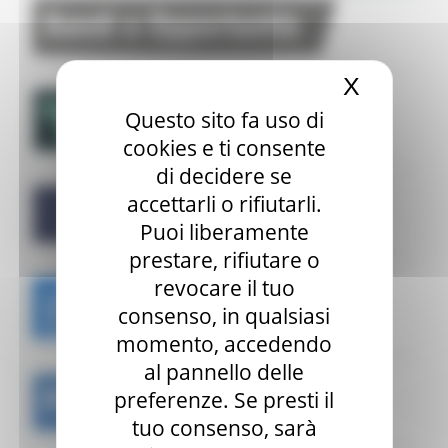
X
Nascond
Questo sito fa uso di
cookies e ti consente
di decidere se
accettarli o rifiutarli.
Puoi liberamente
prestare, rifiutare o
revocare il tuo
consenso, in qualsiasi
momento, accedendo
al pannello delle
preferenze. Se presti il
tuo consenso, sarà