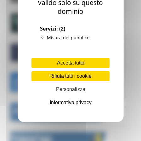
valido solo su questo
dominio
Servizi:
(2)
Misura del pubblico
Accetta tutto
Rifiuta tutti i cookie
Personalizza
Informativa privacy