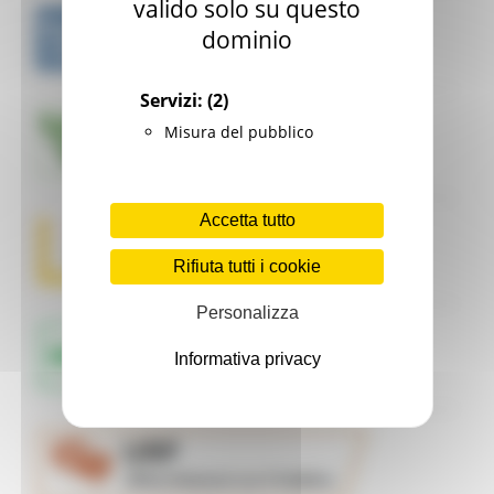
valido solo su questo
dominio
Servizi:
(2)
Misura del pubblico
Accetta tutto
Rifiuta tutti i cookie
Personalizza
Informativa privacy