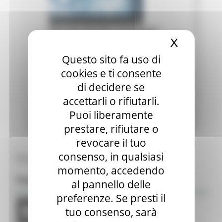
Marche Sicure, 1,2 milioni
per tecnologie e
X
Nascond
videosorveglianza: approvati
Questo sito fa uso di
i criteri del bando
cookies e ti consente
Comunicati stampa
In primo
di decidere se
piano
Enti Locali e
PA
Opportunità per il
accettarli o rifiutarli.
territorio
Puoi liberamente
prestare, rifiutare o
revocare il tuo
consenso, in qualsiasi
Tutte le news
momento, accedendo
Focus
al pannello delle
preferenze. Se presti il
tuo consenso, sarà