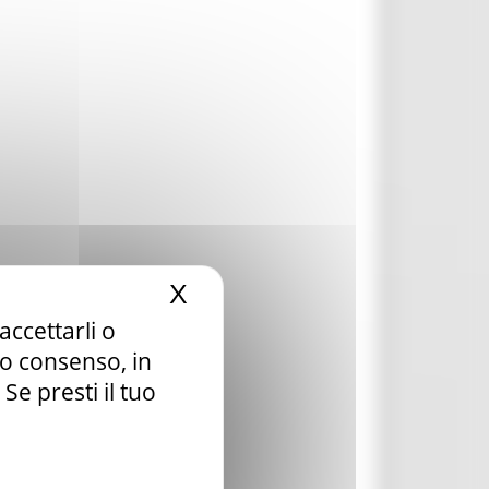
X
Nascondi il banner dei c
accettarli o
tuo consenso, in
e presti il tuo