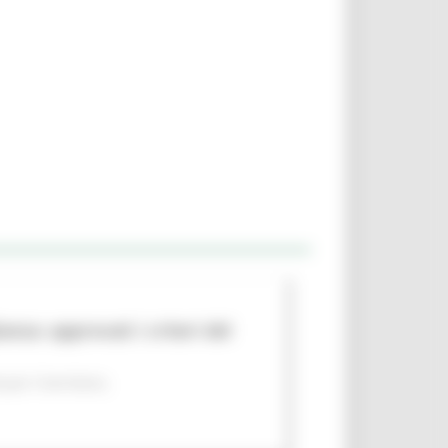
nza: approvati i criteri del
per il territorio