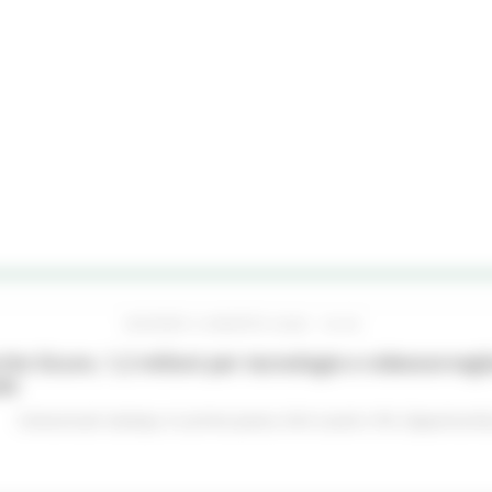
GIOVEDÌ 6 AGOSTO 2026 16:42
he Sicure, 1,2 milioni per tecnologie e videosorveglia
do
Comunicati stampa
In primo piano
Enti Locali e PA
Opportunità 