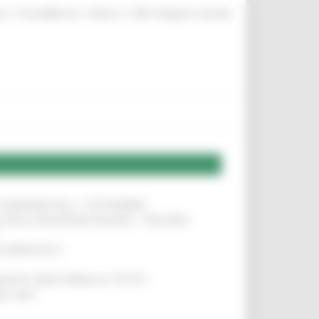
|
|
|
te
ProcediMarche
Rubrica
URP: la Regione risponde
LE DOMANDE DAL 1° SETTEMBRE
!
SA DELLA RELAZIONE MILANO – PESCARA
!
O ADRIATICO”
!
NITA’ VIENE PRIMA DI TUTTO”
!
DEL 35%
!