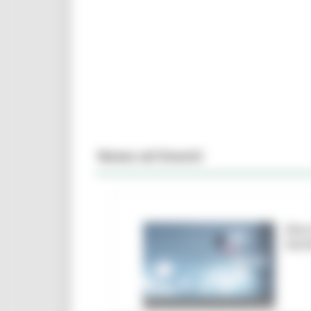
News ed Eventi
Marc
ban