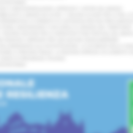
’ENTROTERRA
!
GIE E VIDEOSORVEGLIANZA: APPROVATI I CRITERI DEL BANDO
!
UBBLICATO IL BANDO DA OLTRE 11 MILIONI DI EURO PER LE PMI, 
A SPERIMENTALE LA FERMATA DI CIVITANOVA PER DUE FRECCIAROS
I STORIA, INNOVAZIONE E SOCCORSO AL SERVIZIO DEL TERRITORIO
!
RO: “RISORSE DECISIVE PER LE INFRASTRUTTURE PORTUALI DEL MEDI
IONE RINNOVA L'IMPEGNO PER UNA NATURA SENZA BARRIERE
!
"DALL’EMERGENZA ALLA RICOSTRUZIONE. LA SICUREZZA DELLA COMU
 DISABILI E PERSONE FRAGILI: LA REGIONE APPROVA UN AUMENTO 
L’ANNO DI PRESIDENZA ITALIANA
!
’ENTROTERRA
!