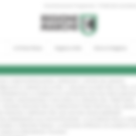
|
Amministrazione Trasparente
Profilo del committen
In Primo Piano
Regione Utile
Entra in Regione
GIE E VIDEOSORVEGLIANZA: APPROVATI I CRITERI DEL BANDO
!
UBBLICATO IL BANDO DA OLTRE 11 MILIONI DI EURO PER LE PMI, 
A SPERIMENTALE LA FERMATA DI CIVITANOVA PER DUE FRECCIAROS
I STORIA, INNOVAZIONE E SOCCORSO AL SERVIZIO DEL TERRITORIO
!
RO: “RISORSE DECISIVE PER LE INFRASTRUTTURE PORTUALI DEL MEDI
IONE RINNOVA L'IMPEGNO PER UNA NATURA SENZA BARRIERE
!
"DALL’EMERGENZA ALLA RICOSTRUZIONE. LA SICUREZZA DELLA COMU
 DISABILI E PERSONE FRAGILI: LA REGIONE APPROVA UN AUMENTO 
L’ANNO DI PRESIDENZA ITALIANA
!