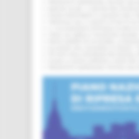
PRESENTATO HAPPENNINO, FESTIVAL DELL
MARCHE SICURE, 1,2 MILIONI PER TECNOLO
FONDO INVESTIMENTI E LIQUIDITÀ 2026: P
TRENITALIA, DAL 31 AGOSTO ATTIVA IN VI
IL 118 DI MACERATA FESTEGGIA 30 ANNI D
CIPESS, VIA LIBERA AI 106 MILIONI, BUGA
PARCHI SEMPRE PIÙ ACCESSIBILI, LA REG
ALLUVIONE 2022, ACQUAROLI AI SINDACI: 
PIÙ POSTI NELLE RESIDENZE PER ANZIANI,
EUSAIR, LA GIUNTA APPROVA IL PIANO PER 
PRESENTATO HAPPENNINO, FESTIVAL DELL