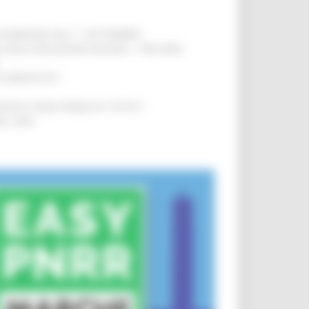
LE DOMANDE DAL 1° SETTEMBRE
!
SA DELLA RELAZIONE MILANO – PESCARA
!
O ADRIATICO”
!
NITA’ VIENE PRIMA DI TUTTO”
!
DEL 35%
!