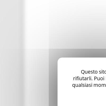
Questo sito
rifiutarli. Puo
qualsiasi mome