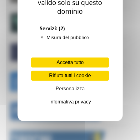
valido solo su questo
dominio
Servizi:
(2)
Misura del pubblico
Accetta tutto
Rifiuta tutti i cookie
Personalizza
Informativa privacy