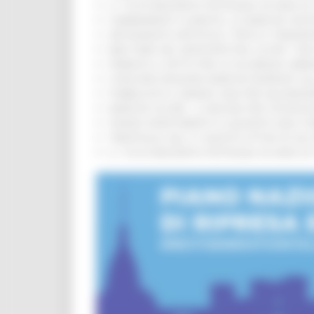
IL 118 DI MACERATA FESTEGGIA 30 ANNI D
CAMBIAMENTI CLIMATICI, LE MARCHE SOS
ARTIGIANATO ARTISTICO, TIPICO E TRADIZ
BIKE PARK DEL MONTEFELTRO, OLTRE 7 KM
FIRMATO IL PATTO PER LA SICUREZZA URB
CONCORSI REGIONE MARCHE RISERVATI AL
PUBBLICATO IL BANDO 2026 PER VALORIZZ
MARCHE SICURE, 1,2 MILIONI PER TECNOLO
FONDO INVESTIMENTI E LIQUIDITÀ 2026: P
TRENITALIA, DAL 31 AGOSTO ATTIVA IN VI
IL 118 DI MACERATA FESTEGGIA 30 ANNI D