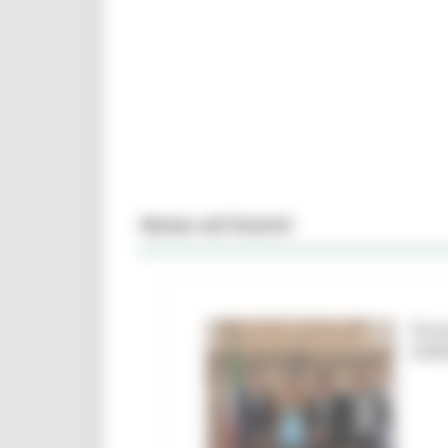
News ed Eventi
Firm
Urbi