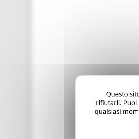
Questo sito
rifiutarli. Puo
qualsiasi mome