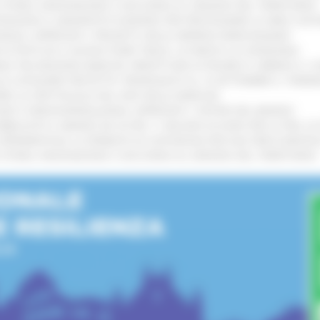
I STORIA, INNOVAZIONE E SOCCORSO AL SERVIZIO DEL TERRITORIO
!
TENGONO IL MANIFESTO EUROPEO PER PROTEGGERE LE AREE COST
IONALE: APPROVATI I PROGETTI DELLE IMPRESE MARCHIGIANE
!
 DI PISTE ED IL NUOVO PUMP TRACK, ULTIMATA LA CONSEGNA
!
ANA TRA REGIONE MARCHE, PREFETTURA DI PESARO E URBINO E I 
LE CATEGORIE PROTETTE: PROROGATO AL 10 SETTEMBRE IL TERM
ARE LO SPETTACOLO DAL VIVO NELLE MARCHE
!
GIE E VIDEOSORVEGLIANZA: APPROVATI I CRITERI DEL BANDO
!
UBBLICATO IL BANDO DA OLTRE 11 MILIONI DI EURO PER LE PMI, 
A SPERIMENTALE LA FERMATA DI CIVITANOVA PER DUE FRECCIAROS
I STORIA, INNOVAZIONE E SOCCORSO AL SERVIZIO DEL TERRITORIO
!