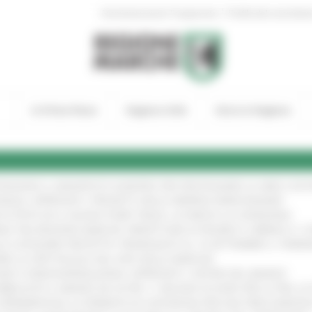
|
Amministrazione Trasparente
Profilo del committen
In Primo Piano
Regione Utile
Entra in Regione
TENGONO IL MANIFESTO EUROPEO PER PROTEGGERE LE AREE COST
IONALE: APPROVATI I PROGETTI DELLE IMPRESE MARCHIGIANE
!
 DI PISTE ED IL NUOVO PUMP TRACK, ULTIMATA LA CONSEGNA
!
ANA TRA REGIONE MARCHE, PREFETTURA DI PESARO E URBINO E I 
LE CATEGORIE PROTETTE: PROROGATO AL 10 SETTEMBRE IL TERM
ARE LO SPETTACOLO DAL VIVO NELLE MARCHE
!
GIE E VIDEOSORVEGLIANZA: APPROVATI I CRITERI DEL BANDO
!
UBBLICATO IL BANDO DA OLTRE 11 MILIONI DI EURO PER LE PMI, 
A SPERIMENTALE LA FERMATA DI CIVITANOVA PER DUE FRECCIAROS