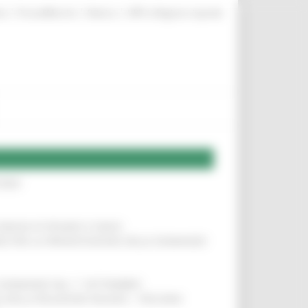
|
|
|
te
ProcediMarche
Rubrica
URP: la Regione risponde
IERE
!
COMUNI DI PESARO E FANO
!
INE PER LA PRESENTAZIONE DELLE DOMANDE
!
LE DOMANDE DAL 1° SETTEMBRE
!
SA DELLA RELAZIONE MILANO – PESCARA
!