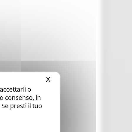
X
Nascondi il banner dei c
accettarli o
tuo consenso, in
e presti il tuo