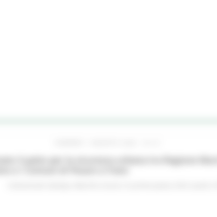
VENERDÌ 7 AGOSTO 2026 16:15
ato il patto per la sicurezza urbana tra Regione Mar
no e i Comuni di Pesaro e Fano
Comunicati stampa
Marche sicure
In primo piano
Enti Locali e