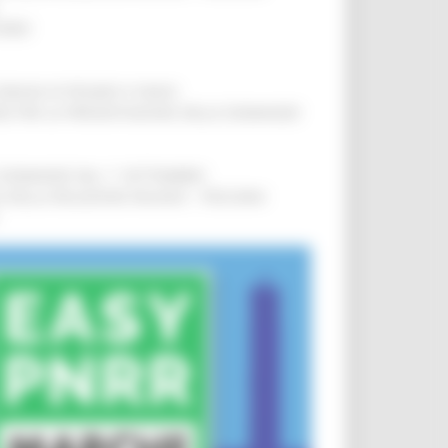
IERE
!
COMUNI DI PESARO E FANO
!
INE PER LA PRESENTAZIONE DELLE DOMANDE
!
LE DOMANDE DAL 1° SETTEMBRE
!
SA DELLA RELAZIONE MILANO – PESCARA
!